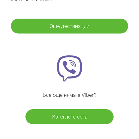
Още дестинации
Все още нямате Viber?
Изтеглете сега