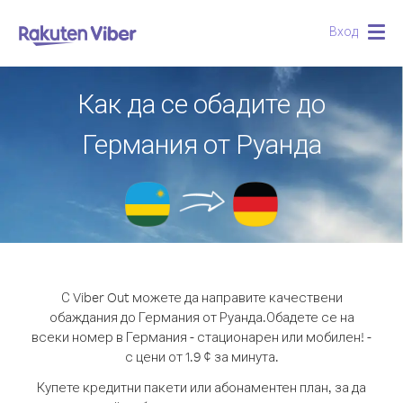
Вход
Togg
navig
Как да се обадите до
Германия от Руанда
С Viber Out можете да направите качествени
обаждания до Германия от Руанда.
Обадете се на
всеки номер в Германия - стационарен или мобилен! -
с цени от 1.9 ¢ за минута.
Купете кредитни пакети или абонаментен план, за да