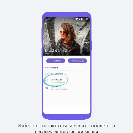
Изберете контакта във Viber и се обадете от
неговия екран с информация