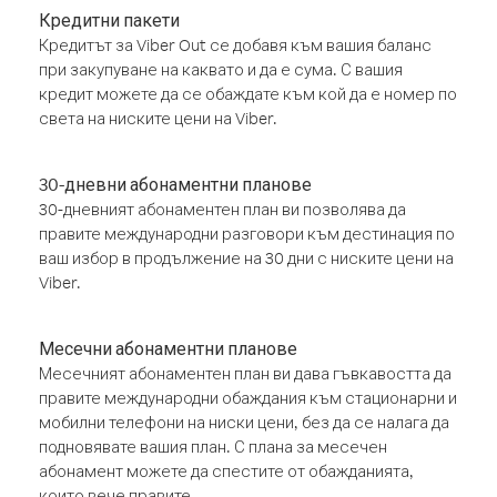
Кредитни пакети
Кредитът за Viber Out се добавя към вашия баланс
при закупуване на каквато и да е сума. С вашия
кредит можете да се обаждате към кой да е номер по
света на ниските цени на Viber.
30-дневни абонаментни планове
30-дневният абонаментен план ви позволява да
правите международни разговори към дестинация по
ваш избор в продължение на 30 дни с ниските цени на
Viber.
Месечни абонаментни планове
Месечният абонаментен план ви дава гъвкавостта да
правите международни обаждания към стационарни и
мобилни телефони на ниски цени, без да се налага да
подновявате вашия план. С плана за месечен
абонамент можете да спестите от обажданията,
които вече правите