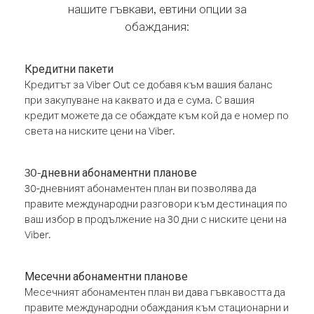
нашите гъвкави, евтини опции за
обаждания:
Кредитни пакети
Кредитът за Viber Out се добавя към вашия баланс
при закупуване на каквато и да е сума. С вашия
кредит можете да се обаждате към кой да е номер по
света на ниските цени на Viber.
30-дневни абонаментни планове
30-дневният абонаментен план ви позволява да
правите международни разговори към дестинация по
ваш избор в продължение на 30 дни с ниските цени на
Viber.
Месечни абонаментни планове
Месечният абонаментен план ви дава гъвкавостта да
правите международни обаждания към стационарни и