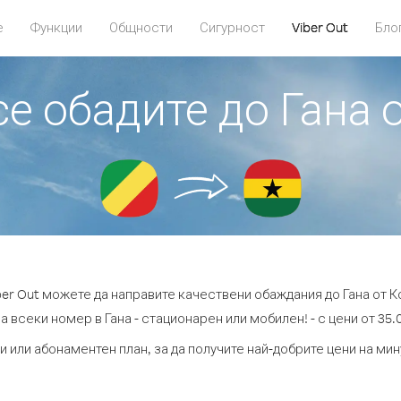
е
Функции
Общности
Сигурност
Viber Out
Бло
се обадите до Гана 
ber Out можете да направите качествени обаждания до Гана от К
а всеки номер в Гана - стационарен или мобилен! - с цени от 35.0
и или абонаментен план, за да получите най-добрите цени на мин