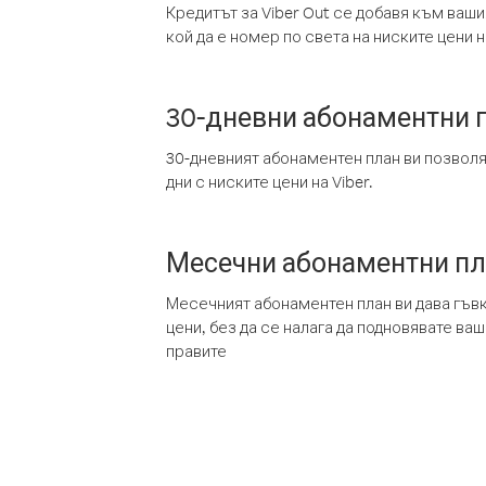
Кредитът за Viber Out се добавя към ваши
кой да е номер по света на ниските цени на
30-дневни абонаментни 
30-дневният абонаментен план ви позвол
дни с ниските цени на Viber.
Месечни абонаментни п
Месечният абонаментен план ви дава гъв
цени, без да се налага да подновявате ва
правите