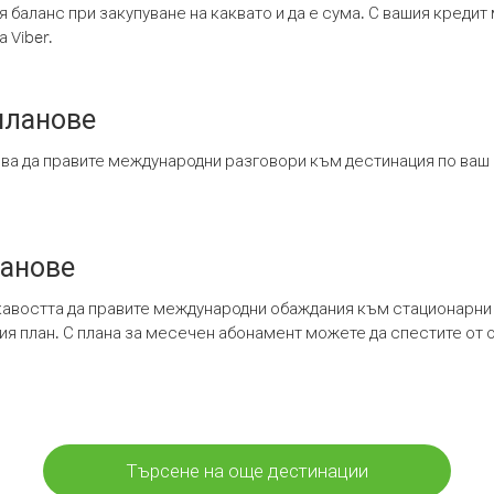
я баланс при закупуване на каквато и да е сума. С вашия креди
 Viber.
планове
ява да правите международни разговори към дестинация по ваш
ланове
кавостта да правите международни обаждания към стационарни 
шия план. С плана за месечен абонамент можете да спестите от 
Търсене на още дестинации