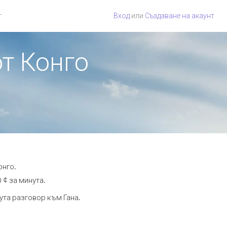
г
Вход
или
Създаване на акаунт
от Конго
онго.
 ¢ за минута.
ута разговор към Гана.