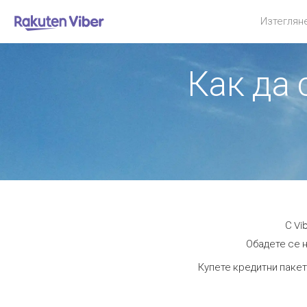
Изтеглян
Как да 
С Vi
Обадете се н
Купете кредитни пакет