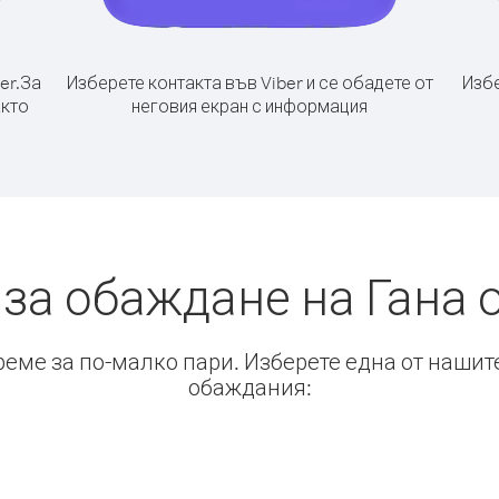
er.
За
Изберете контакта във Viber и се обадете от
Избе
акто
неговия екран с информация
за обаждане на Гана 
време за по-малко пари. Изберете една от нашит
обаждания: