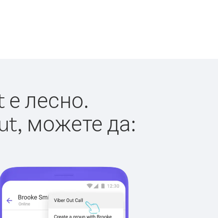
 е лесно.
ut, можете да: