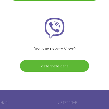
Все още нямате Viber?
Изтеглете сега
АНИЯ
ИЗТЕГЛЯНЕ