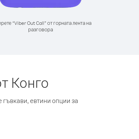
рете “Viber Out Call” от горната лента на
разговора
от Конго
е гъвкави, евтини опции за