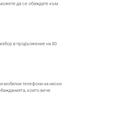
т можете да се обаждате към
 избор в продължение на 30
и мобилни телефони на ниски
обажданията, които вече