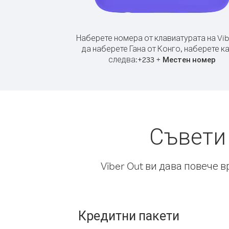
Наберете номера от клавиатурата на Vib
да наберете Гана от Конго, наберете к
следва:
+
+
233
Местен номер
Съвети 
Viber Out ви дава повече 
Кредитни пакети