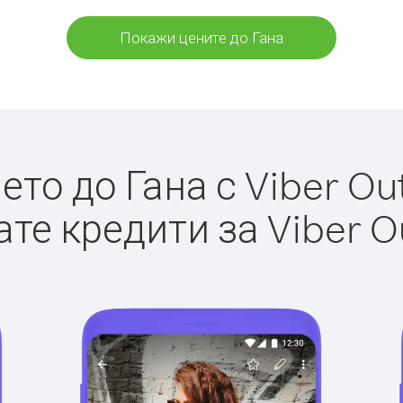
Покажи цените до Гана
то до Гана с Viber Out
те кредити за Viber O