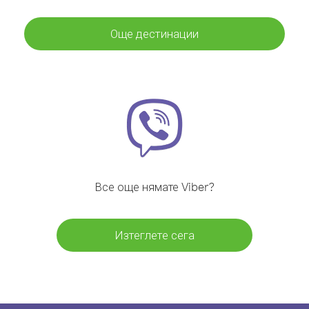
Още дестинации
Все още нямате Viber?
Изтеглете сега