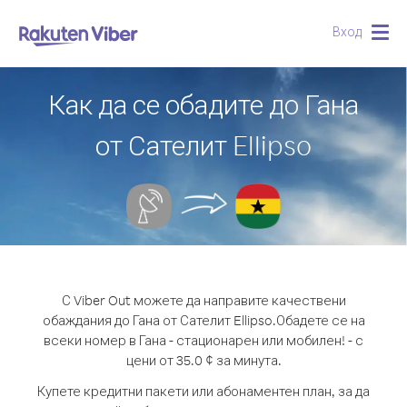
Вход
Togg
navig
Как да се обадите до Гана
от Сателит Ellipso
С Viber Out можете да направите качествени
обаждания до Гана от Сателит Ellipso.
Обадете се на
всеки номер в Гана - стационарен или мобилен! - с
цени от 35.0 ¢ за минута.
Купете кредитни пакети или абонаментен план, за да