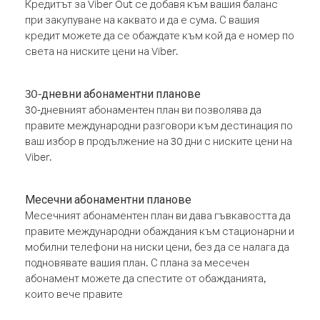
Кредитът за Viber Out се добавя към вашия баланс
при закупуване на каквато и да е сума. С вашия
кредит можете да се обаждате към кой да е номер по
света на ниските цени на Viber.
30-дневни абонаментни планове
30-дневният абонаментен план ви позволява да
правите международни разговори към дестинация по
ваш избор в продължение на 30 дни с ниските цени на
Viber.
Месечни абонаментни планове
Месечният абонаментен план ви дава гъвкавостта да
правите международни обаждания към стационарни и
мобилни телефони на ниски цени, без да се налага да
подновявате вашия план. С плана за месечен
абонамент можете да спестите от обажданията,
които вече правите