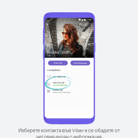
Изберете контакта във Viber и се обадете от
неговия екран с информация