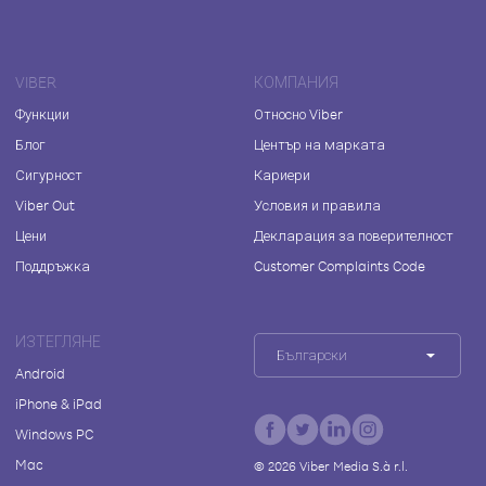
VIBER
КОМПАНИЯ
Функции
Относно Viber
Блог
Център на марката
Сигурност
Кариери
Viber Out
Условия и правила
Цени
Декларация за поверителност
Поддръжка
Customer Complaints Code
ИЗТЕГЛЯНЕ
Български
Android
iPhone & iPad
Windows PC
Mac
©
2026
Viber Media S.à r.l.