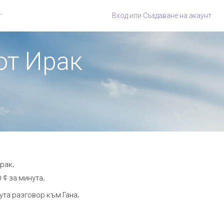
г
Вход
или
Създаване на акаунт
от Ирак
рак.
 ¢ за минута.
ута разговор към Гана.