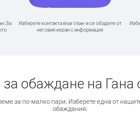
er.
За
Изберете контакта във Viber и се обадете от
Избе
кто
неговия екран с информация
 за обаждане на Гана 
време за по-малко пари. Изберете една от нашит
обаждания: