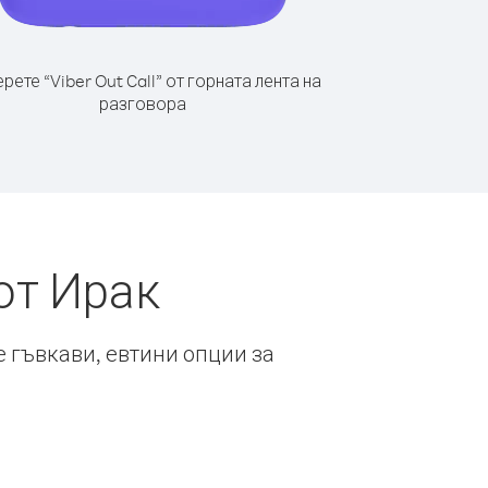
рете “Viber Out Call” от горната лента на
разговора
от Ирак
е гъвкави, евтини опции за