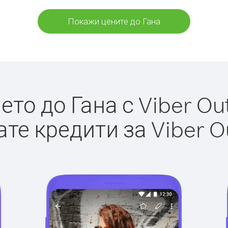
Покажи цените до Гана
то до Гана с Viber Out
те кредити за Viber O