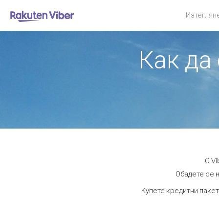
Изтеглян
Как да
С V
Обадете се н
Купете кредитни пакет