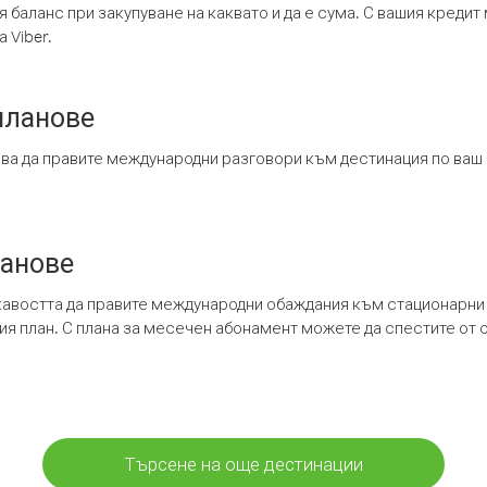
я баланс при закупуване на каквато и да е сума. С вашия креди
 Viber.
планове
ява да правите международни разговори към дестинация по ваш
ланове
кавостта да правите международни обаждания към стационарни 
шия план. С плана за месечен абонамент можете да спестите от 
Търсене на още дестинации