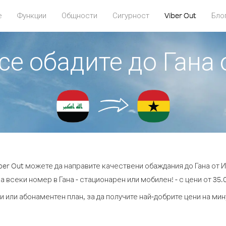
е
Функции
Общности
Сигурност
Viber Out
Бло
 се обадите до Гана 
iber Out можете да направите качествени обаждания до Гана от И
а всеки номер в Гана - стационарен или мобилен! - с цени от 35.0
и или абонаментен план, за да получите най-добрите цени на мин