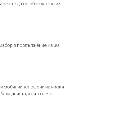
т можете да се обаждате към
 избор в продължение на 30
и мобилни телефони на ниски
обажданията, които вече