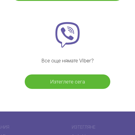
Все още нямате Viber?
Изтеглете сега
АНИЯ
ИЗТЕГЛЯНЕ