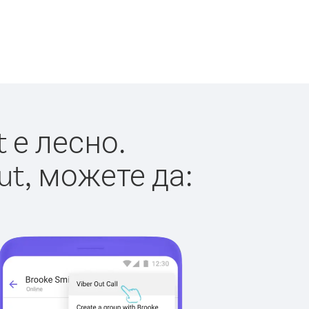
 е лесно.
ut, можете да: