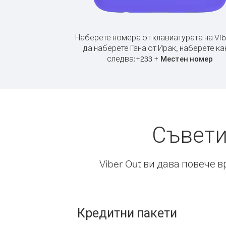
Наберете номера от клавиатурата на Vib
да наберете Гана от Ирак, наберете ка
следва:
+
+
233
Местен номер
Съвети
Viber Out ви дава повече 
Кредитни пакети