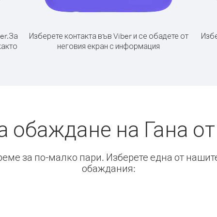
er.
За
Изберете контакта във Viber и се обадете от
Избе
както
неговия екран с информация
а обаждане на Гана о
време за по-малко пари. Изберете една от нашит
обаждания: