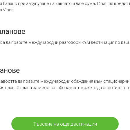
я баланс при закупуване на каквато и да е сума. С вашия креди
 Viber.
планове
ява да правите международни разговори към дестинация по ваш
ланове
кавостта да правите международни обаждания към стационарни 
шия план. С плана за месечен абонамент можете да спестите от 
Търсене на още дестинации