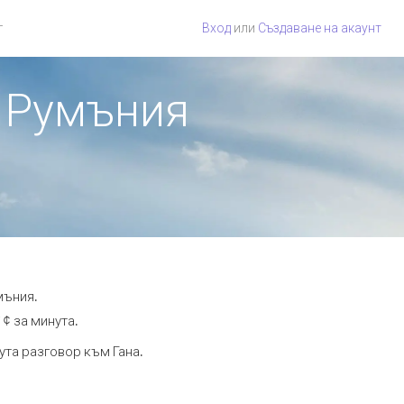
г
Вход
или
Създаване на акаунт
т Румъния
мъния.
 ¢ за минута.
ута разговор към Гана.