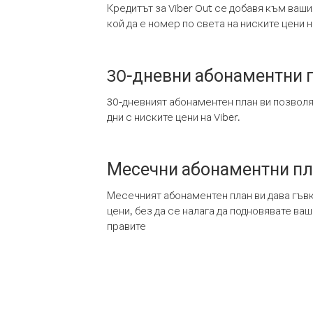
Кредитът за Viber Out се добавя към ваши
кой да е номер по света на ниските цени на
30-дневни абонаментни 
30-дневният абонаментен план ви позвол
дни с ниските цени на Viber.
Месечни абонаментни п
Месечният абонаментен план ви дава гъв
цени, без да се налага да подновявате ва
правите