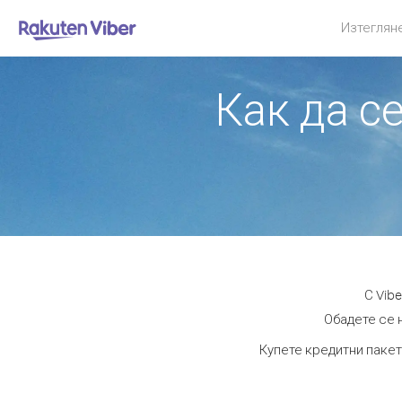
Изтеглян
Как да с
С Vib
Обадете се н
Купете кредитни пакет