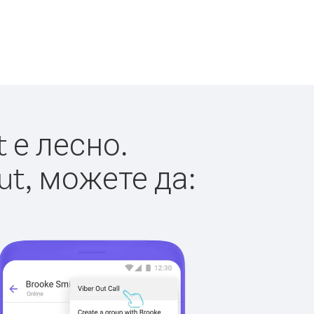
 е лесно.
ut, можете да: