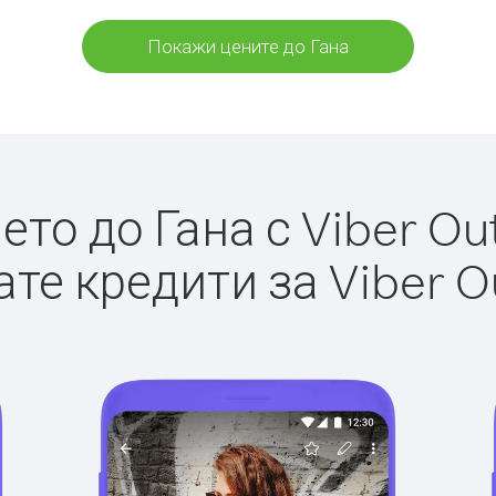
Покажи цените до Гана
то до Гана с Viber Out
те кредити за Viber O