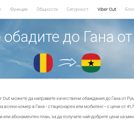
е
Функции
Общности
Сигурност
Viber Out
Бло
е обадите до Гана о
er Out можете да направите качествени обаждания до Гана от Ру
а всеки номер в Гана - стационарен или мобилен! - с цени от 41.7
и или абонаментен план, за да получите най-добрите цени на мин