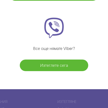
Все още нямате Viber?
Изтеглете сега
АНИЯ
ИЗТЕГЛЯНЕ