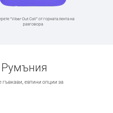
рете “Viber Out Call” от горната лента на
разговора
т Румъния
е гъвкави, евтини опции за