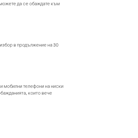
т можете да се обаждате към
 избор в продължение на 30
и мобилни телефони на ниски
обажданията, които вече