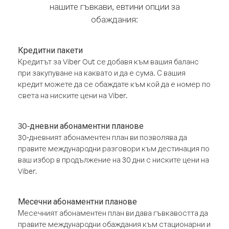
нашите гъвкави, евтини опции за
обаждания:
Кредитни пакети
Кредитът за Viber Out се добавя към вашия баланс
при закупуване на каквато и да е сума. С вашия
кредит можете да се обаждате към кой да е номер по
света на ниските цени на Viber.
30-дневни абонаментни планове
30-дневният абонаментен план ви позволява да
правите международни разговори към дестинация по
ваш избор в продължение на 30 дни с ниските цени на
Viber.
Месечни абонаментни планове
Месечният абонаментен план ви дава гъвкавостта да
правите международни обаждания към стационарни и