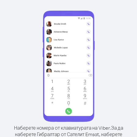
Наберете номера от клавиатурата на Viber.
За да
наберете Гибралтар от Сателит Emsat, наберете