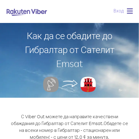
Вход
Togg
navig
Как да се обадите до
Гибралтар от Сателит
Emsat
С Viber Out можете да направите качествени
обаждания до Гибралтар от Сателит Emsat.
Обадете се
на всеки номер в Гибралтар - стационарен или
мобилен! - с цени от 12.0 ¢ за минута.