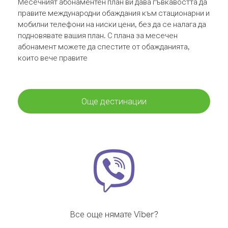
Месечният абонаментен план ви дава гъвкавостта да
правите международни обаждания към стационарни и
мобилни телефони на ниски цени, без да се налага да
подновявате вашия план. С плана за месечен
абонамент можете да спестите от обажданията,
които вече правите
Още дестинации
Все още нямате Viber?