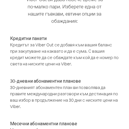
по-малко пари. Изберете една от
нашите гъвкави, евтини опции за
обаждания:
Кредитни пакети
Кредитът за Viber Out се добавя към вашия баланс
при закупуване на каквато и да е сума. С вашия
кредит можете да се обаждате към кой да е номер по
света на ниските цени на Viber.
30-дневни абонаментни планове
30-дневният абонаментен план ви позволява да
правите международни разговори към дестинация по
ваш избор в продължение на 30 дни с ниските цени на
Viber.
Месечни абонаментни планове