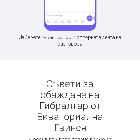
Изберете “Viber Out Call” от горната лента на
разговора
Съвети за
обаждане на
Гибралтар от
Екваториална
Гвинея
Viber Out ви дава повече време за