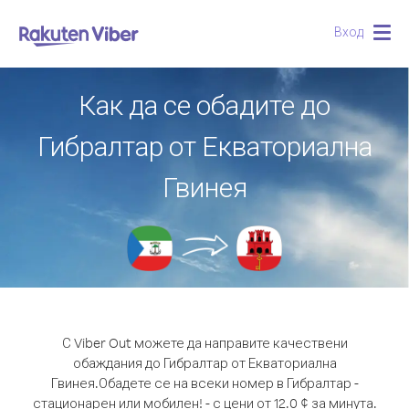
Вход
Togg
navig
Как да се обадите до
Гибралтар от Екваториална
Гвинея
С Viber Out можете да направите качествени
обаждания до Гибралтар от Екваториална
Гвинея.
Обадете се на всеки номер в Гибралтар -
стационарен или мобилен! - с цени от 12.0 ¢ за минута.