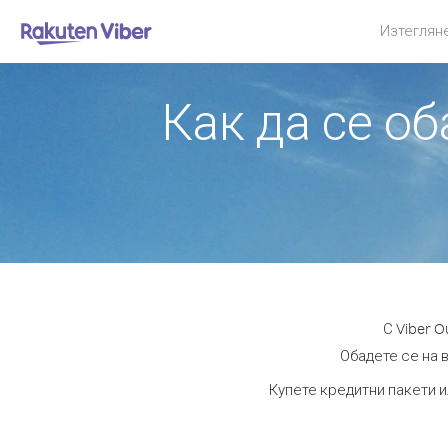
Изтеглян
Как да се об
С Viber 
Обадете се на в
Купете кредитни пакети и