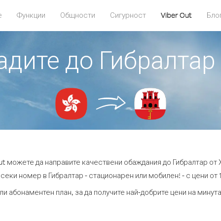
е
Функции
Общности
Сигурност
Viber Out
Бло
адите до Гибралтар
Out можете да направите качествени обаждания до Гибралтар от Х
секи номер в Гибралтар - стационарен или мобилен! - с цени от 1
ли абонаментен план, за да получите най-добрите цени на минут