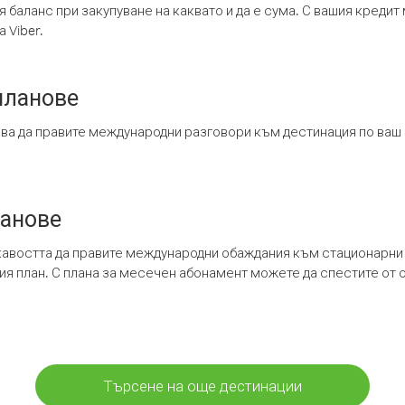
я баланс при закупуване на каквато и да е сума. С вашия креди
 Viber.
планове
ява да правите международни разговори към дестинация по ваш
ланове
кавостта да правите международни обаждания към стационарни 
шия план. С плана за месечен абонамент можете да спестите от 
Търсене на още дестинации