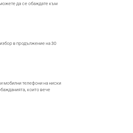
т можете да се обаждате към
 избор в продължение на 30
и мобилни телефони на ниски
обажданията, които вече