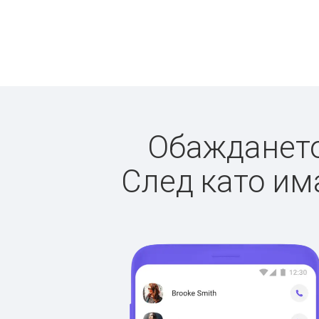
Обаждането 
След като има