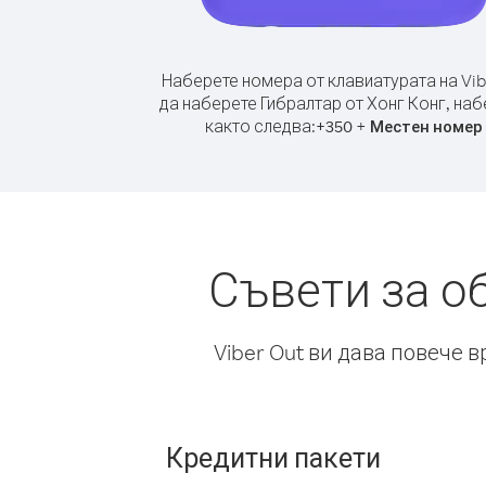
Наберете номера от клавиатурата на Vib
да наберете Гибралтар от Хонг Конг, на
както следва:
+
+
350
Местен номер
Съвети за о
Viber Out ви дава повече 
Кредитни пакети