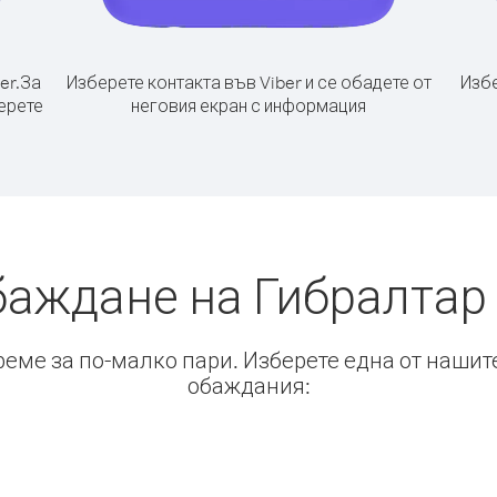
er.
За
Изберете контакта във Viber и се обадете от
Избе
берете
неговия екран с информация
баждане на Гибралтар 
време за по-малко пари. Изберете една от нашит
обаждания: