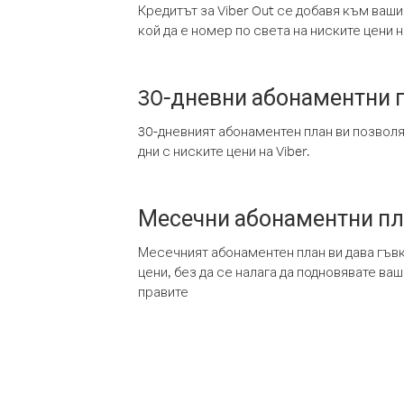
Кредитът за Viber Out се добавя към ваши
кой да е номер по света на ниските цени на
30-дневни абонаментни 
30-дневният абонаментен план ви позвол
дни с ниските цени на Viber.
Месечни абонаментни п
Месечният абонаментен план ви дава гъв
цени, без да се налага да подновявате ва
правите