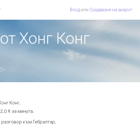
г
Вход
или
Създаване на акаунт
 от Хонг Конг
онг Конг.
2.0 ¢ за минута.
а разговор към Гибралтар.