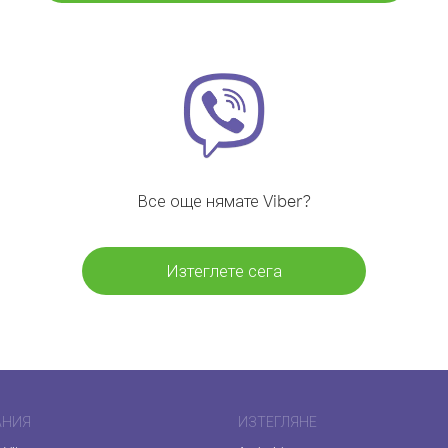
Все още нямате Viber?
Изтеглете сега
АНИЯ
ИЗТЕГЛЯНЕ