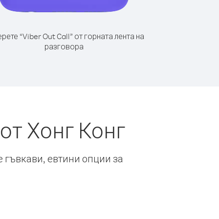
рете “Viber Out Call” от горната лента на
разговора
от Хонг Конг
е гъвкави, евтини опции за