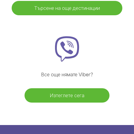
Търсене на още дестинации
Все още нямате Viber?
Изтеглете сега