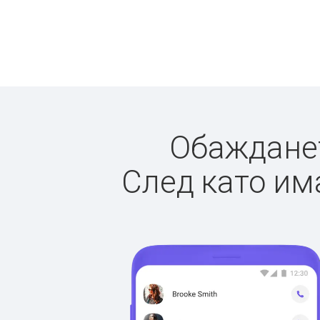
Обажданет
След като има