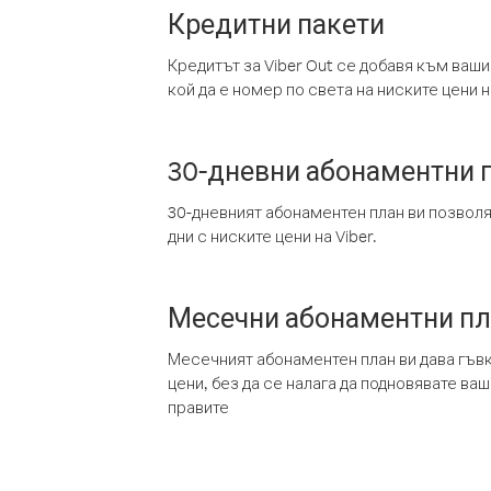
Кредитни пакети
Кредитът за Viber Out се добавя към ваши
кой да е номер по света на ниските цени на
30-дневни абонаментни 
30-дневният абонаментен план ви позвол
дни с ниските цени на Viber.
Месечни абонаментни п
Месечният абонаментен план ви дава гъв
цени, без да се налага да подновявате ва
правите