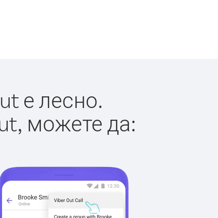
t е лесно.
ut, можете да: