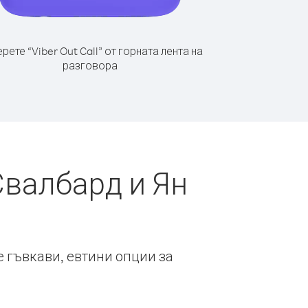
рете “Viber Out Call” от горната лента на
разговора
Свалбард и Ян
е гъвкави, евтини опции за