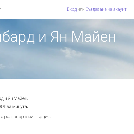
г
Вход
или
Създаване на акаунт
лбард и Ян Майен
д и Ян Майен.
9 ¢ за минута.
ута разговор към Гърция.