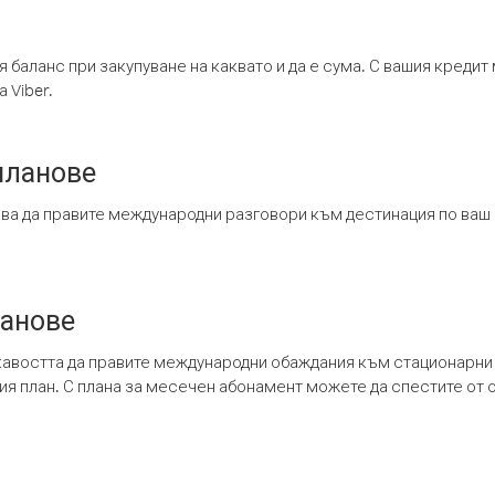
я баланс при закупуване на каквато и да е сума. С вашия креди
 Viber.
планове
ява да правите международни разговори към дестинация по ваш
ланове
кавостта да правите международни обаждания към стационарни 
шия план. С плана за месечен абонамент можете да спестите от 