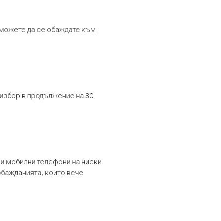
т можете да се обаждате към
 избор в продължение на 30
и мобилни телефони на ниски
обажданията, които вече