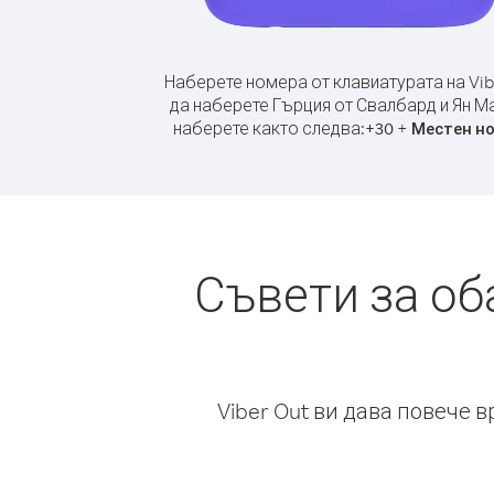
Наберете номера от клавиатурата на Vib
да наберете Гърция от Свалбард и Ян М
наберете както следва:
+
+
30
Местен н
Съвети за об
Viber Out ви дава повече 