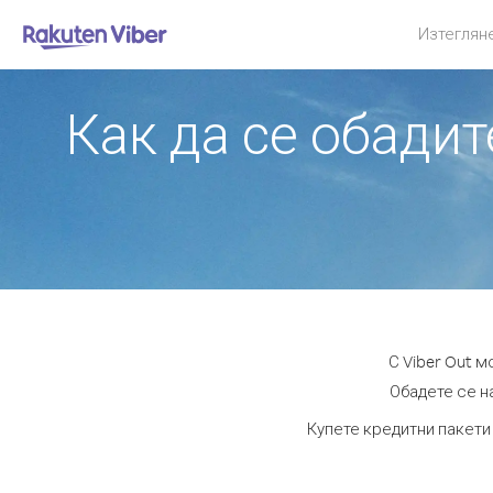
Изтеглян
Как да се обади
С Viber Out 
Обадете се на
Купете кредитни пакети 