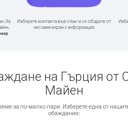
er.
За
Изберете контакта във Viber и се обадете от
Избе
айен,
неговия екран с информация
омер
аждане на Гърция от 
Майен
време за по-малко пари. Изберете една от нашит
обаждания: