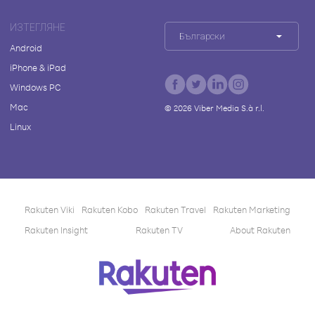
ИЗТЕГЛЯНЕ
Български
Android
iPhone & iPad
Windows PC
Mac
©
2026
Viber Media S.à r.l.
Linux
Rakuten Viki
Rakuten Kobo
Rakuten Travel
Rakuten Marketing
Rakuten Insight
Rakuten TV
About Rakuten