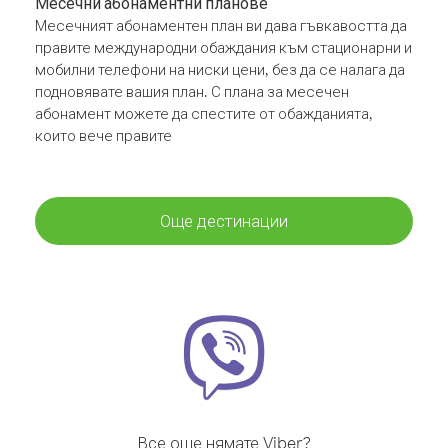
Месечни абонаментни планове
Месечният абонаментен план ви дава гъвкавостта да
правите международни обаждания към стационарни и
мобилни телефони на ниски цени, без да се налага да
подновявате вашия план. С плана за месечен
абонамент можете да спестите от обажданията,
които вече правите
Още дестинации
Все още нямате Viber?