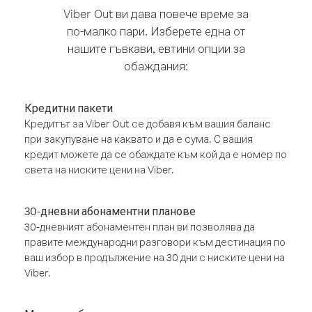
Viber Out ви дава повече време за
по-малко пари. Изберете една от
нашите гъвкави, евтини опции за
обаждания:
Кредитни пакети
Кредитът за Viber Out се добавя към вашия баланс
при закупуване на каквато и да е сума. С вашия
кредит можете да се обаждате към кой да е номер по
света на ниските цени на Viber.
30-дневни абонаментни планове
30-дневният абонаментен план ви позволява да
правите международни разговори към дестинация по
ваш избор в продължение на 30 дни с ниските цени на
Viber.