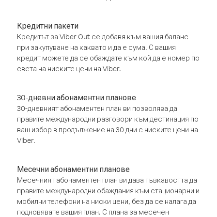
Кредитни пакети
Кредитът за Viber Out се добавя към вашия баланс
при закупуване на каквато и да е сума. С вашия
кредит можете да се обаждате към кой да е номер по
света на ниските цени на Viber.
30-дневни абонаментни планове
30-дневният абонаментен план ви позволява да
правите международни разговори към дестинация по
ваш избор в продължение на 30 дни с ниските цени на
Viber.
Месечни абонаментни планове
Месечният абонаментен план ви дава гъвкавостта да
правите международни обаждания към стационарни и
мобилни телефони на ниски цени, без да се налага да
подновявате вашия план. С плана за месечен