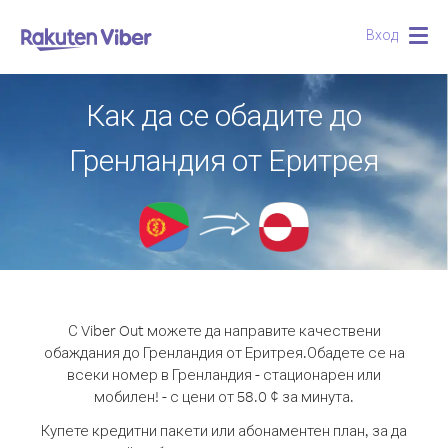
Вход
Togg
navig
Как да се обадите до
Гренландия от Еритрея
С Viber Out можете да направите качествени
обаждания до Гренландия от Еритрея.
Обадете се на
всеки номер в Гренландия - стационарен или
мобилен! - с цени от 58.0 ¢ за минута.
Купете кредитни пакети или абонаментен план, за да