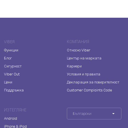
VIBER
КОМПАНИЯ
Функции
Относно Viber
Блог
Център на марката
Сигурност
Кариери
Viber Out
Условия и правила
Цени
Декларация за поверителност
Поддръжка
Customer Complaints Code
ИЗТЕГЛЯНЕ
Български
Android
iPhone & iPad