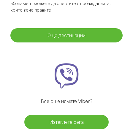
абонамент можете да спестите от обажданията,
които вече правите
Още дестинации
Все още нямате Viber?
Изтеглете сега