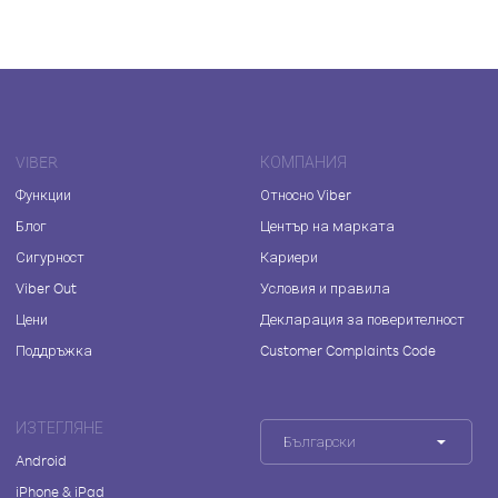
VIBER
КОМПАНИЯ
Функции
Относно Viber
Блог
Център на марката
Сигурност
Кариери
Viber Out
Условия и правила
Цени
Декларация за поверителност
Поддръжка
Customer Complaints Code
ИЗТЕГЛЯНЕ
Български
Android
iPhone & iPad