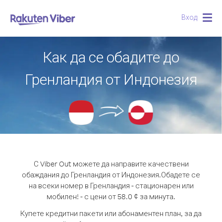
Вход
Togg
navig
Как да се обадите до
Гренландия от Индонезия
С Viber Out можете да направите качествени
обаждания до Гренландия от Индонезия.
Обадете се
на всеки номер в Гренландия - стационарен или
мобилен! - с цени от 58.0 ¢ за минута.
Купете кредитни пакети или абонаментен план, за да