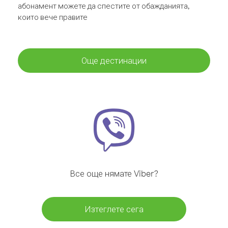
абонамент можете да спестите от обажданията,
които вече правите
Още дестинации
Все още нямате Viber?
Изтеглете сега