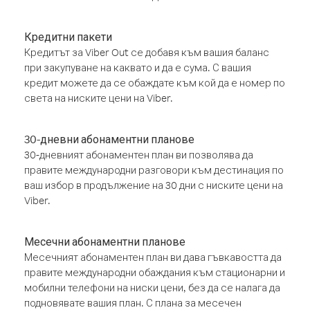
Кредитни пакети
Кредитът за Viber Out се добавя към вашия баланс
при закупуване на каквато и да е сума. С вашия
кредит можете да се обаждате към кой да е номер по
света на ниските цени на Viber.
30-дневни абонаментни планове
30-дневният абонаментен план ви позволява да
правите международни разговори към дестинация по
ваш избор в продължение на 30 дни с ниските цени на
Viber.
Месечни абонаментни планове
Месечният абонаментен план ви дава гъвкавостта да
правите международни обаждания към стационарни и
мобилни телефони на ниски цени, без да се налага да
подновявате вашия план. С плана за месечен