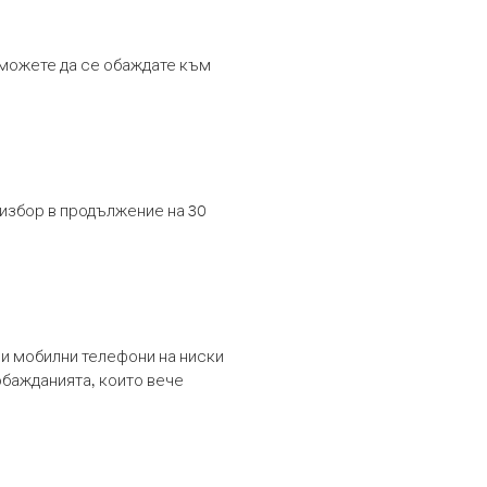
т можете да се обаждате към
 избор в продължение на 30
и мобилни телефони на ниски
обажданията, които вече