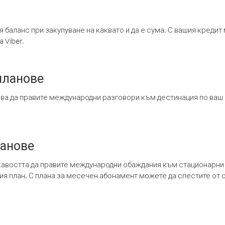
я баланс при закупуване на каквато и да е сума. С вашия креди
 Viber.
планове
ява да правите международни разговори към дестинация по ваш
ланове
кавостта да правите международни обаждания към стационарни 
шия план. С плана за месечен абонамент можете да спестите от 