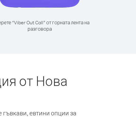
рете “Viber Out Call” от горната лента на
разговора
ия от Нова
е гъвкави, евтини опции за