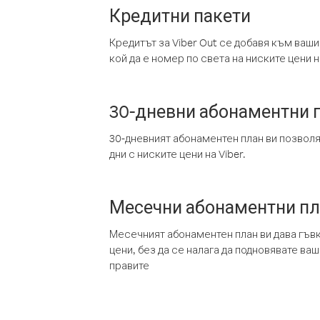
Кредитни пакети
Кредитът за Viber Out се добавя към ваши
кой да е номер по света на ниските цени на
30-дневни абонаментни 
30-дневният абонаментен план ви позвол
дни с ниските цени на Viber.
Месечни абонаментни п
Месечният абонаментен план ви дава гъв
цени, без да се налага да подновявате ва
правите