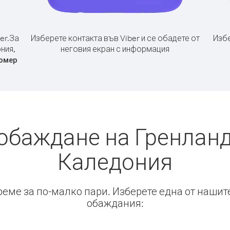
er.
За
Изберете контакта във Viber и се обадете от
Избе
ния,
неговия екран с информация
омер
 обаждане на Гренланд
Каледония
време за по-малко пари. Изберете една от нашит
обаждания: