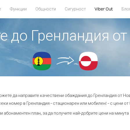
е
Функции
Общности
Сигурност
Viber Out
Бло
те до Гренландия о
можете да направите качествени обаждания до Гренландия от Но
еки номер в Гренландия - стационарен или мобилен! - с цени от 
и абонаментен план, за да получите най-добрите цени на минут