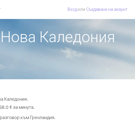
г
Вход
или
Създаване на акаунт
т Нова Каледония
ва Каледония.
58.0 ¢ за минута.
а разговор към Гренландия.