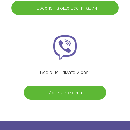
Търсене на още дестинации
Все още нямате Viber?
Изтеглете сега