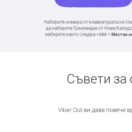
Наберете номера от клавиатурата на Vib
да наберете Гренландия от Нова Каледо
наберете както следва:
+
+
299
Местен н
Съвети за
Viber Out ви дава повече 