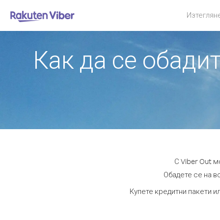
Изтеглян
Как да се обади
С Viber Out 
Обадете се на вс
Купете кредитни пакети ил