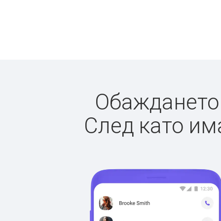
Обаждането д
След като има