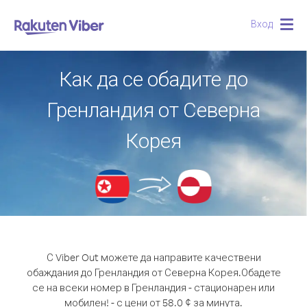
Вход
Togg
navig
Как да се обадите до
Гренландия от Северна
Корея
С Viber Out можете да направите качествени
обаждания до Гренландия от Северна Корея.
Обадете
се на всеки номер в Гренландия - стационарен или
мобилен! - с цени от 58.0 ¢ за минута.