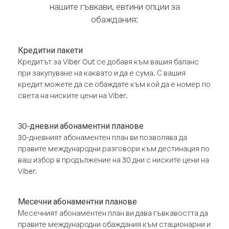
нашите гъвкави, евтини опции за
обаждания:
Кредитни пакети
Кредитът за Viber Out се добавя към вашия баланс
при закупуване на каквато и да е сума. С вашия
кредит можете да се обаждате към кой да е номер по
света на ниските цени на Viber.
30-дневни абонаментни планове
30-дневният абонаментен план ви позволява да
правите международни разговори към дестинация по
ваш избор в продължение на 30 дни с ниските цени на
Viber.
Месечни абонаментни планове
Месечният абонаментен план ви дава гъвкавостта да
правите международни обаждания към стационарни и