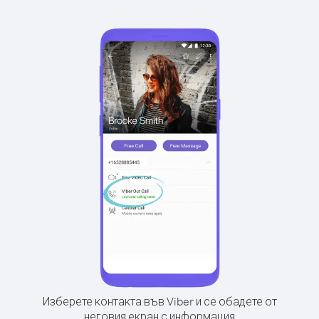
Изберете контакта във Viber и се обадете от
неговия екран с информация