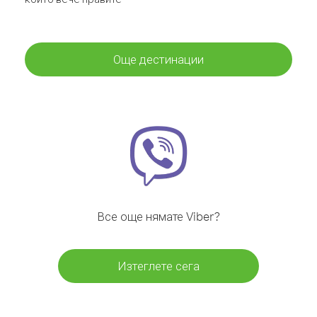
Още дестинации
Все още нямате Viber?
Изтеглете сега