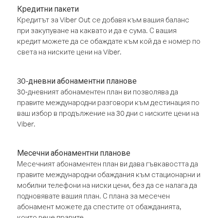
Кредитни пакети
Кредитът за Viber Out се добавя към вашия баланс
при закупуване на каквато и да е сума. С вашия
кредит можете да се обаждате към кой да е номер по
света на ниските цени на Viber.
30-дневни абонаментни планове
30-дневният абонаментен план ви позволява да
правите международни разговори към дестинация по
ваш избор в продължение на 30 дни с ниските цени на
Viber.
Месечни абонаментни планове
Месечният абонаментен план ви дава гъвкавостта да
правите международни обаждания към стационарни и
мобилни телефони на ниски цени, без да се налага да
подновявате вашия план. С плана за месечен
абонамент можете да спестите от обажданията,
които вече правите