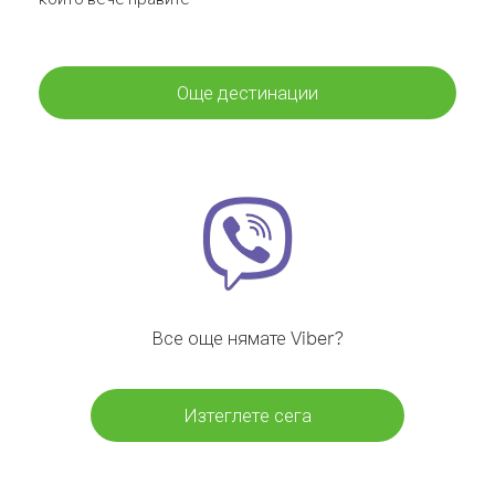
Още дестинации
Все още нямате Viber?
Изтеглете сега