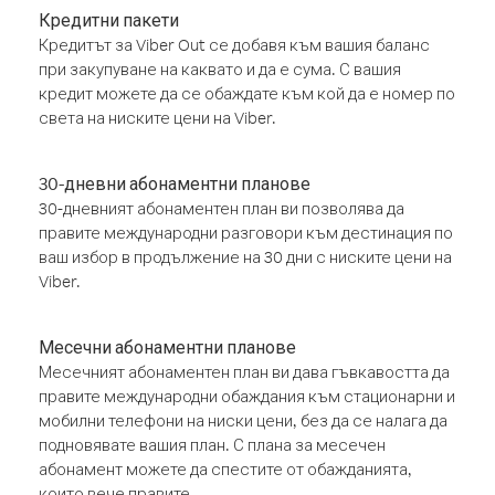
Кредитни пакети
Кредитът за Viber Out се добавя към вашия баланс
при закупуване на каквато и да е сума. С вашия
кредит можете да се обаждате към кой да е номер по
света на ниските цени на Viber.
30-дневни абонаментни планове
30-дневният абонаментен план ви позволява да
правите международни разговори към дестинация по
ваш избор в продължение на 30 дни с ниските цени на
Viber.
Месечни абонаментни планове
Месечният абонаментен план ви дава гъвкавостта да
правите международни обаждания към стационарни и
мобилни телефони на ниски цени, без да се налага да
подновявате вашия план. С плана за месечен
абонамент можете да спестите от обажданията,
които вече правите