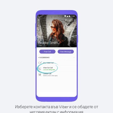
Изберете контакта във Viber и се обадете от
неговия екран с информация