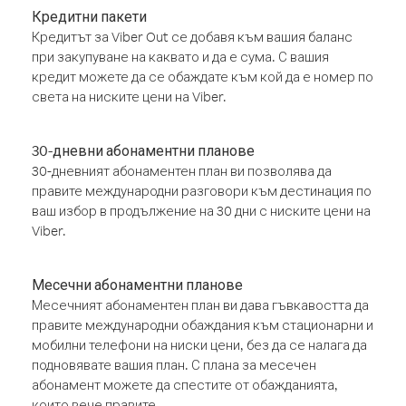
Кредитни пакети
Кредитът за Viber Out се добавя към вашия баланс
при закупуване на каквато и да е сума. С вашия
кредит можете да се обаждате към кой да е номер по
света на ниските цени на Viber.
30-дневни абонаментни планове
30-дневният абонаментен план ви позволява да
правите международни разговори към дестинация по
ваш избор в продължение на 30 дни с ниските цени на
Viber.
Месечни абонаментни планове
Месечният абонаментен план ви дава гъвкавостта да
правите международни обаждания към стационарни и
мобилни телефони на ниски цени, без да се налага да
подновявате вашия план. С плана за месечен
абонамент можете да спестите от обажданията,
които вече правите