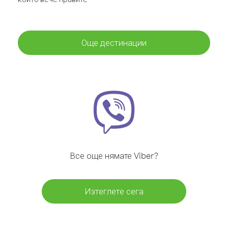
Още дестинации
Все още нямате Viber?
Изтеглете сега