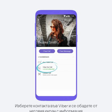
Изберете контакта във Viber и се обадете от
неговия екран с информация