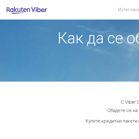
Изтеглян
Как да се 
С Viber
Обадете се на 
Купете кредитни пакети 