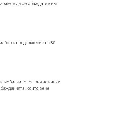
т можете да се обаждате към
 избор в продължение на 30
и мобилни телефони на ниски
обажданията, които вече