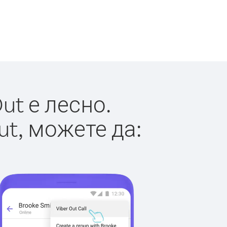
ut е лесно.
ut, можете да: