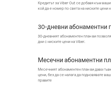
Кредитът за Viber Out се добавя към ваши
кой да е номер по света на ниските цени на
30-дневни абонаментни 
30-дневният абонаментен план ви позвол
дни с ниските цени на Viber.
Месечни абонаментни п
Месечният абонаментен план ви дава гъв
цени, без да се налага да подновявате ва
правите