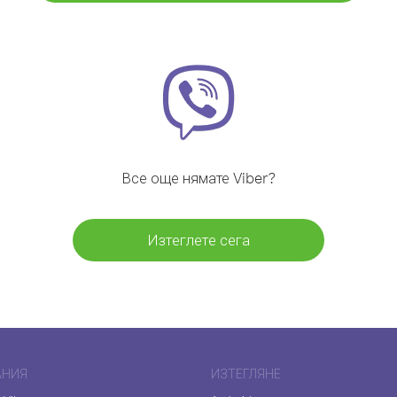
Все още нямате Viber?
Изтеглете сега
АНИЯ
ИЗТЕГЛЯНЕ