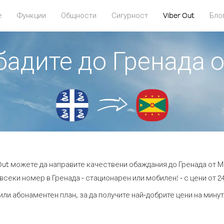
е
Функции
Общности
Сигурност
Viber Out
Бло
обадите до Гренада 
 Out можете да направите качествени обаждания до Гренада от М
всеки номер в Гренада - стационарен или мобилен! - с цени от 24
или абонаментен план, за да получите най-добрите цени на мину