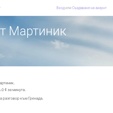
г
Вход
или
Създаване на акаунт
от Мартиник
артиник.
.0 ¢ за минута.
та разговор към Гренада.