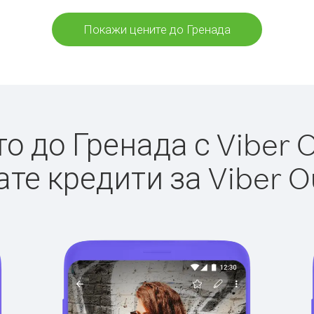
Покажи цените до Гренада
 до Гренада с Viber O
те кредити за Viber O