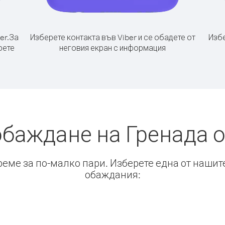
er.
За
Изберете контакта във Viber и се обадете от
Избе
рете
неговия екран с информация
обаждане на Гренада 
време за по-малко пари. Изберете една от нашит
обаждания: