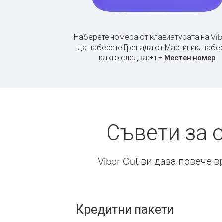
Наберете номера от клавиатурата на Vib
да наберете Гренада от Мартиник, набе
както следва:
+
+
1
Местен номер
Съвети за 
Viber Out ви дава повече 
Кредитни пакети