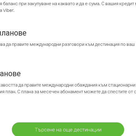
я баланс при закупуване на каквато и да е сума. С вашия креди
 Viber.
планове
ява да правите международни разговори към дестинация по ваш
ланове
кавостта да правите международни обаждания към стационарни 
шия план. С плана за месечен абонамент можете да спестите от 
Търсене на още дестинации