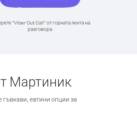
рете “Viber Out Call” от горната лента на
разговора
от Мартиник
е гъвкави, евтини опции за