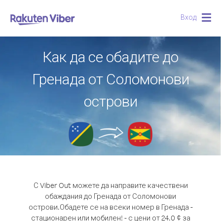
Вход
Togg
navig
Как да се обадите до
Гренада от Соломонови
острови
С Viber Out можете да направите качествени
обаждания до Гренада от Соломонови
острови.
Обадете се на всеки номер в Гренада -
стационарен или мобилен! - с цени от 24.0 ¢ за