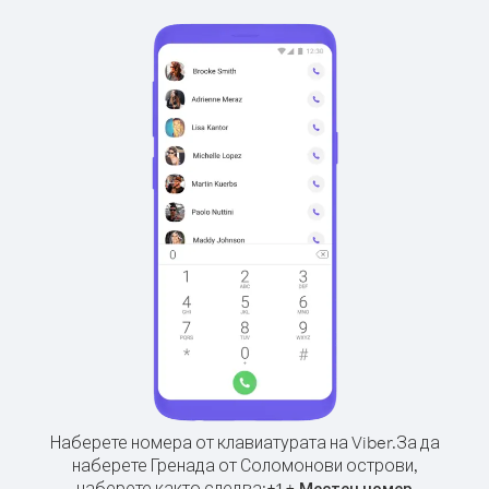
Наберете номера от клавиатурата на Viber.
За да
наберете Гренада от Соломонови острови,
наберете както следва:
+
+
1
Местен номер