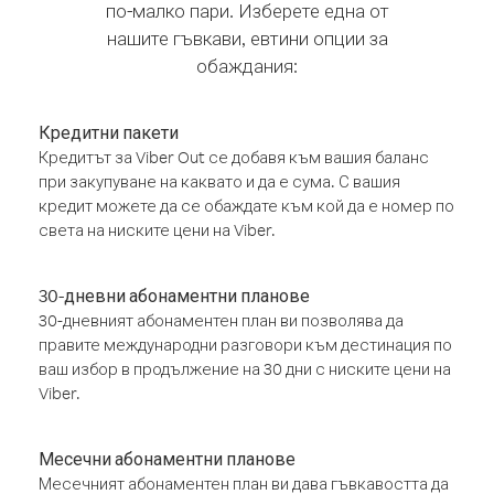
по-малко пари. Изберете една от
нашите гъвкави, евтини опции за
обаждания:
Кредитни пакети
Кредитът за Viber Out се добавя към вашия баланс
при закупуване на каквато и да е сума. С вашия
кредит можете да се обаждате към кой да е номер по
света на ниските цени на Viber.
30-дневни абонаментни планове
30-дневният абонаментен план ви позволява да
правите международни разговори към дестинация по
ваш избор в продължение на 30 дни с ниските цени на
Viber.
Месечни абонаментни планове
Месечният абонаментен план ви дава гъвкавостта да