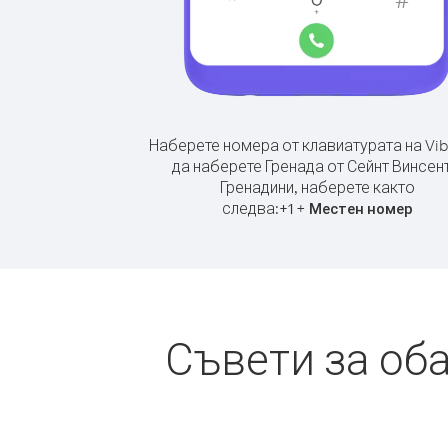
Наберете номера от клавиатурата на Vib
да наберете Гренада от Сейнт Винсент
Гренадини, наберете както
следва:
+
+
1
Местен номер
Съвети за об