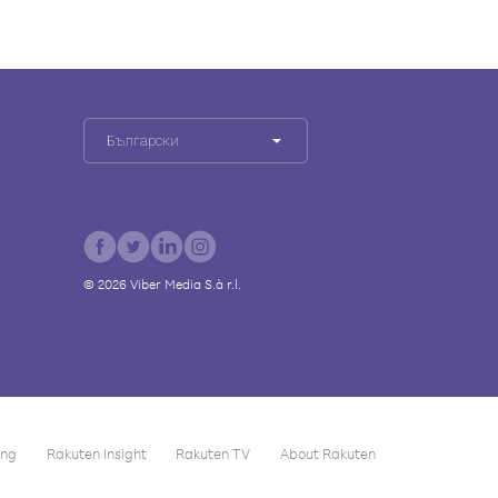
Български
©
2026
Viber Media S.à r.l.
ing
Rakuten Insight
Rakuten TV
About Rakuten