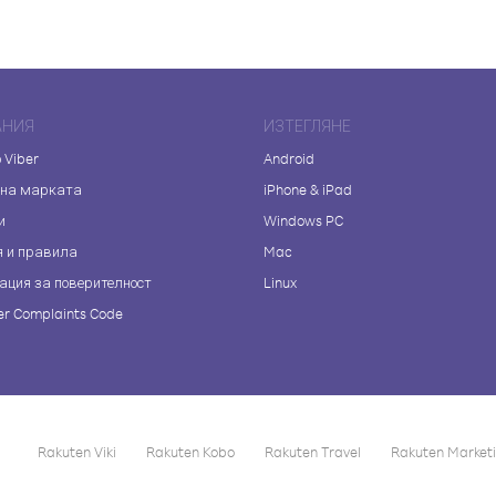
АНИЯ
ИЗТЕГЛЯНЕ
 Viber
Android
 на марката
iPhone & iPad
и
Windows PC
я и правила
Mac
ация за поверителност
Linux
r Complaints Code
Rakuten Viki
Rakuten Kobo
Rakuten Travel
Rakuten Market