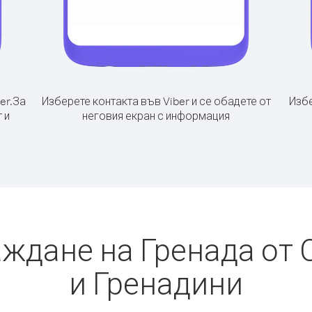
er.
За
Изберете контакта във Viber и се обадете от
Избе
 и
неговия екран с информация
аждане на Гренада от 
и Гренадини