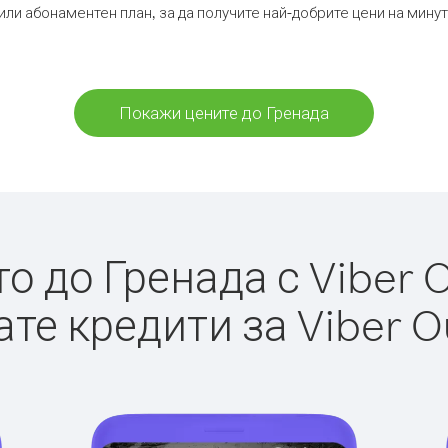
или абонаментен план, за да получите най-добрите цени на мину
Покажи цените до Гренада
 до Гренада с Viber O
те кредити за Viber O