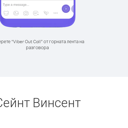
рете “Viber Out Call” от горната лента на
разговора
Сейнт Винсент