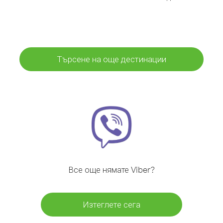
Търсене на още дестинации
Все още нямате Viber?
Изтеглете сега