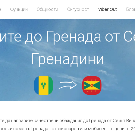
е
Функции
Общности
Сигурност
Viber Out
Бло
ите до Гренада от 
Гренадини
те да направите качествени обаждания до Гренада от Сейнт Вин
всеки номер в Гренада - стационарен или мобилен! - с цени от 24