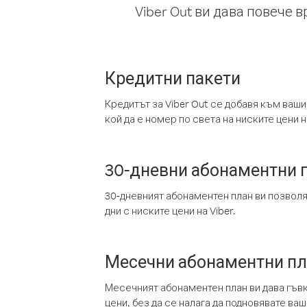
Viber Out ви дава повече 
Кредитни пакети
Кредитът за Viber Out се добавя към ваши
кой да е номер по света на ниските цени на
30-дневни абонаментни 
30-дневният абонаментен план ви позвол
дни с ниските цени на Viber.
Месечни абонаментни п
Месечният абонаментен план ви дава гъв
цени, без да се налага да подновявате ва