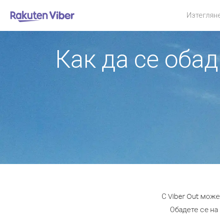
Изтеглян
Как да се обад
С Viber Out може
Обадете се на 