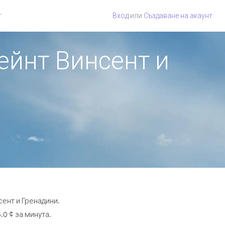
г
Вход
или
Създаване на акаунт
Сейнт Винсент и
сент и Гренадини.
.0 ¢ за минута.