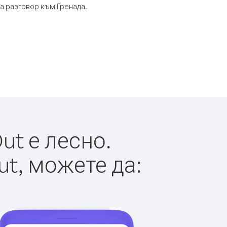
та разговор към Гренада.
ut е лесно.
ut, можете да: