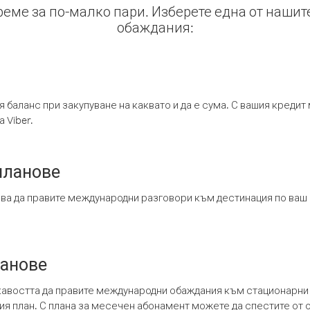
време за по-малко пари. Изберете една от нашит
обаждания:
я баланс при закупуване на каквато и да е сума. С вашия креди
 Viber.
планове
ява да правите международни разговори към дестинация по ваш
ланове
кавостта да правите международни обаждания към стационарни 
шия план. С плана за месечен абонамент можете да спестите от 