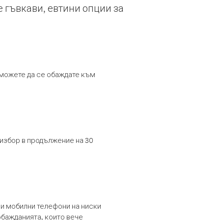
е гъвкави, евтини опции за
т можете да се обаждате към
 избор в продължение на 30
и мобилни телефони на ниски
обажданията, които вече