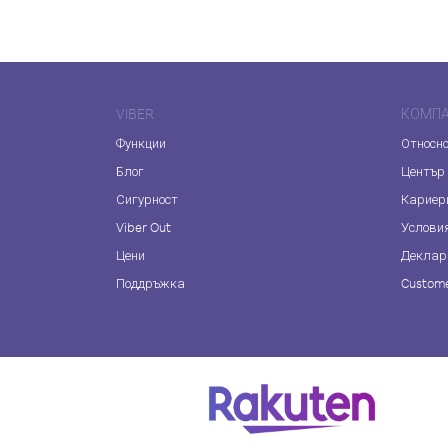
VIBER
КОМП
Функции
Относно
Блог
Център
Сигурност
Кариер
Viber Out
Услови
Цени
Деклар
Поддръжка
Custome