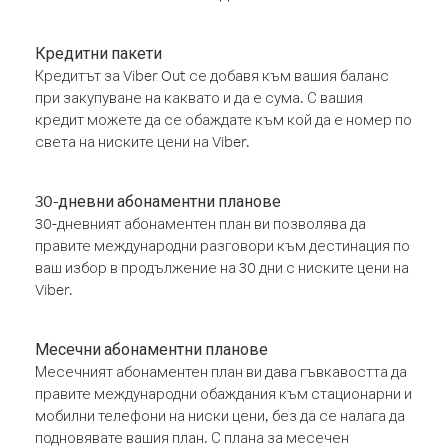
Кредитни пакети
Кредитът за Viber Out се добавя към вашия баланс
при закупуване на каквато и да е сума. С вашия
кредит можете да се обаждате към кой да е номер по
света на ниските цени на Viber.
30-дневни абонаментни планове
30-дневният абонаментен план ви позволява да
правите международни разговори към дестинация по
ваш избор в продължение на 30 дни с ниските цени на
Viber.
Месечни абонаментни планове
Месечният абонаментен план ви дава гъвкавостта да
правите международни обаждания към стационарни и
мобилни телефони на ниски цени, без да се налага да
подновявате вашия план. С плана за месечен