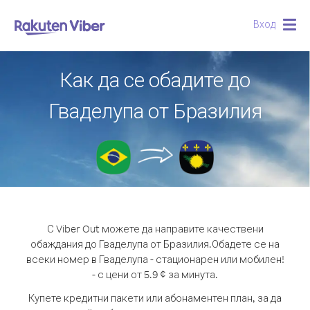
Вход
Togg
navig
Как да се обадите до
Гваделупа от Бразилия
С Viber Out можете да направите качествени
обаждания до Гваделупа от Бразилия.
Обадете се на
всеки номер в Гваделупа - стационарен или мобилен!
- с цени от 5.9 ¢ за минута.
Купете кредитни пакети или абонаментен план, за да