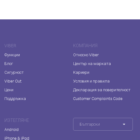
VIBER
КОМПАНИЯ
Функции
Относно Viber
Блог
Център на марката
Сигурност
Кариери
Viber Out
Условия и правила
Цени
Декларация за поверителност
Поддръжка
Customer Complaints Code
ИЗТЕГЛЯНЕ
Български
Android
iPhone & iPad