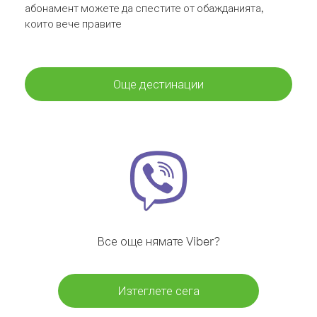
абонамент можете да спестите от обажданията,
които вече правите
Още дестинации
Все още нямате Viber?
Изтеглете сега