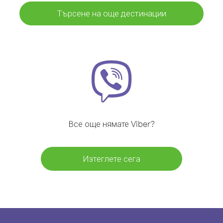
Търсене на още дестинации
Все още нямате Viber?
Изтеглете сега