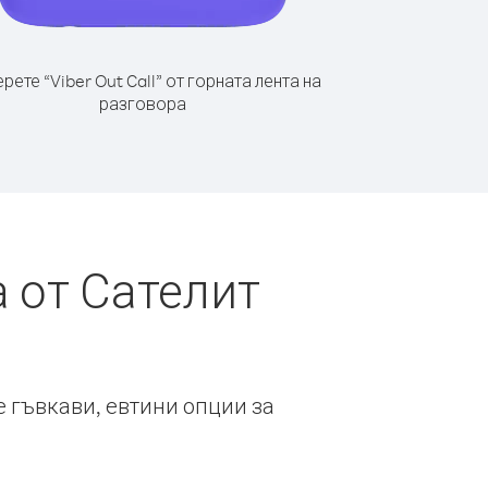
рете “Viber Out Call” от горната лента на
разговора
 от Сателит
е гъвкави, евтини опции за