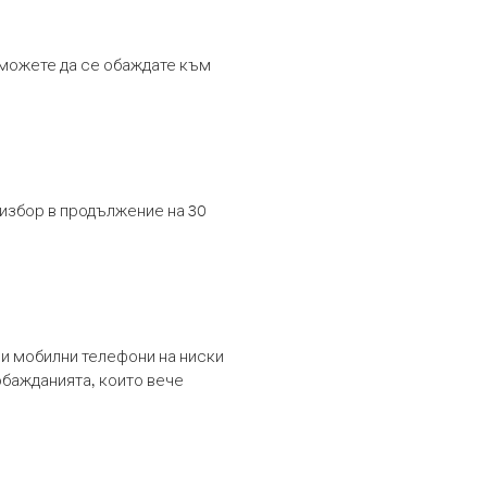
т можете да се обаждате към
 избор в продължение на 30
и мобилни телефони на ниски
обажданията, които вече