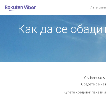
Изтеглян
Как да се обади
С Viber Out 
Обадете се на 
Купете кредитни пакети и