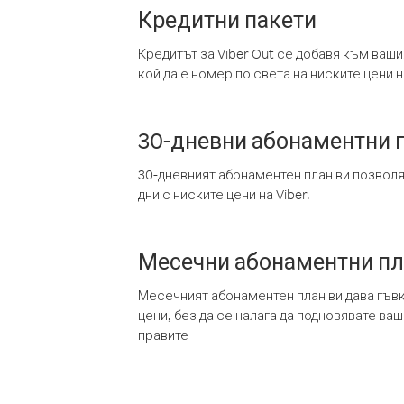
Кредитни пакети
Кредитът за Viber Out се добавя към ваши
кой да е номер по света на ниските цени на
30-дневни абонаментни 
30-дневният абонаментен план ви позвол
дни с ниските цени на Viber.
Месечни абонаментни п
Месечният абонаментен план ви дава гъв
цени, без да се налага да подновявате ва
правите