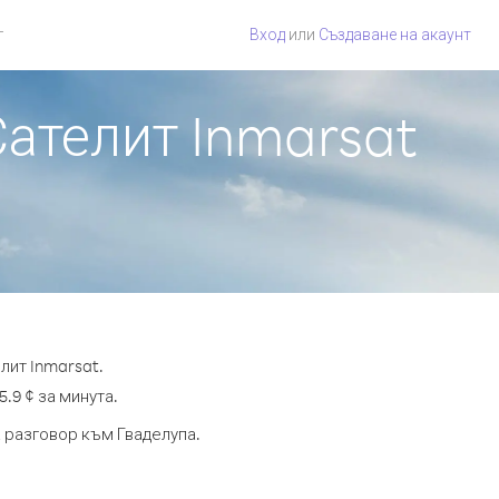
г
Вход
или
Създаване на акаунт
Сателит Inmarsat
лит Inmarsat.
.9 ¢ за минута.
а разговор към Гваделупа.