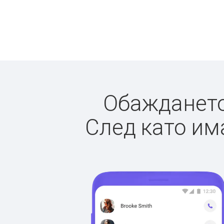
Обаждането 
След като има