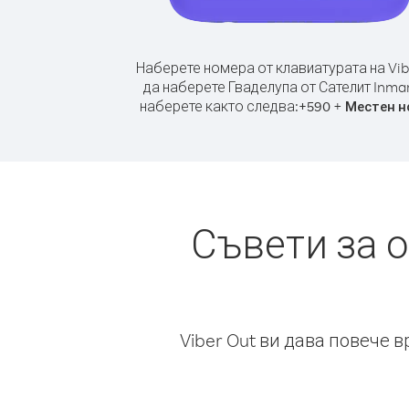
Наберете номера от клавиатурата на Vib
да наберете Гваделупа от Сателит Inmar
наберете както следва:
+
+
590
Местен н
Съвети за 
Viber Out ви дава повече 