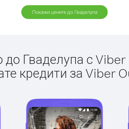
Покажи цените до Гваделупа
до Гваделупа с Viber 
те кредити за Viber O