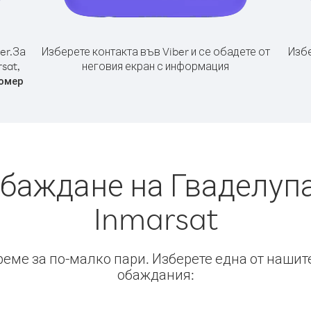
er.
За
Изберете контакта във Viber и се обадете от
Избе
sat,
неговия екран с информация
омер
обаждане на Гваделупа
Inmarsat
време за по-малко пари. Изберете една от нашит
обаждания: