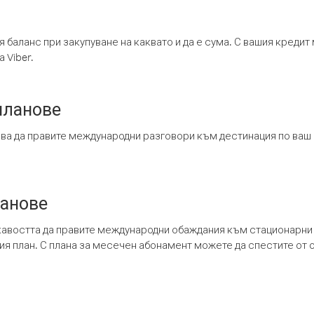
я баланс при закупуване на каквато и да е сума. С вашия креди
 Viber.
планове
ява да правите международни разговори към дестинация по ваш
ланове
кавостта да правите международни обаждания към стационарни 
шия план. С плана за месечен абонамент можете да спестите от 