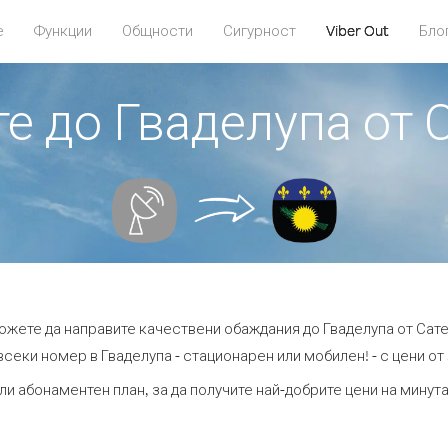
е
Функции
Общности
Сигурност
Viber Out
Бло
те до Гваделупа от 
можете да направите качествени обаждания до Гваделупа от Сате
всеки номер в Гваделупа - стационарен или мобилен! - с цени от 5
ли абонаментен план, за да получите най-добрите цени на минут