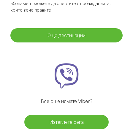
абонамент можете да спестите от обажданията,
които вече правите
Още дестинации
Все още нямате Viber?
Изтеглете сега