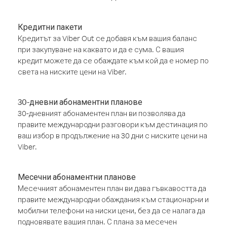
Кредитни пакети
Кредитът за Viber Out се добавя към вашия баланс
при закупуване на каквато и да е сума. С вашия
кредит можете да се обаждате към кой да е номер по
света на ниските цени на Viber.
30-дневни абонаментни планове
30-дневният абонаментен план ви позволява да
правите международни разговори към дестинация по
ваш избор в продължение на 30 дни с ниските цени на
Viber.
Месечни абонаментни планове
Месечният абонаментен план ви дава гъвкавостта да
правите международни обаждания към стационарни и
мобилни телефони на ниски цени, без да се налага да
подновявате вашия план. С плана за месечен