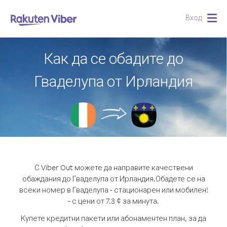
Вход
Togg
navig
Как да се обадите до
Гваделупа от Ирландия
С Viber Out можете да направите качествени
обаждания до Гваделупа от Ирландия.
Обадете се на
всеки номер в Гваделупа - стационарен или мобилен!
- с цени от 7.3 ¢ за минута.
Купете кредитни пакети или абонаментен план, за да