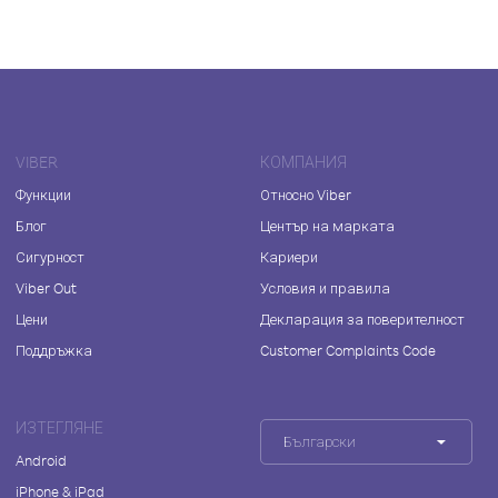
VIBER
КОМПАНИЯ
Функции
Относно Viber
Блог
Център на марката
Сигурност
Кариери
Viber Out
Условия и правила
Цени
Декларация за поверителност
Поддръжка
Customer Complaints Code
ИЗТЕГЛЯНЕ
Български
Android
iPhone & iPad