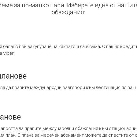
време за по-малко пари. Изберете една от нашит
обаждания:
я баланс при закупуване на каквато и да е сума. С вашия креди
 Viber.
планове
ява да правите международни разговори към дестинация по ваш
ланове
кавостта да правите международни обаждания към стационарни 
шия план. С плана за месечен абонамент можете да спестите от 