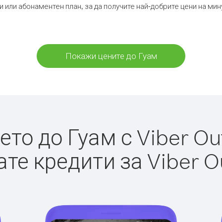
и или абонаментен план, за да получите най-добрите цени на мин
Покажи цените до Гуам
то до Гуам с Viber Out
те кредити за Viber O