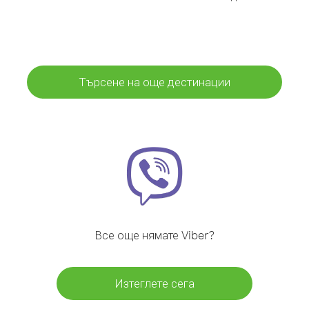
Търсене на още дестинации
Все още нямате Viber?
Изтеглете сега