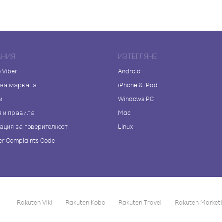
АНИЯ
ИЗТЕГЛЯНЕ
 Viber
Android
 на марката
iPhone & iPad
и
Windows PC
я и правила
Mac
ация за поверителност
Linux
r Complaints Code
Rakuten Viki
Rakuten Kobo
Rakuten Travel
Rakuten Market