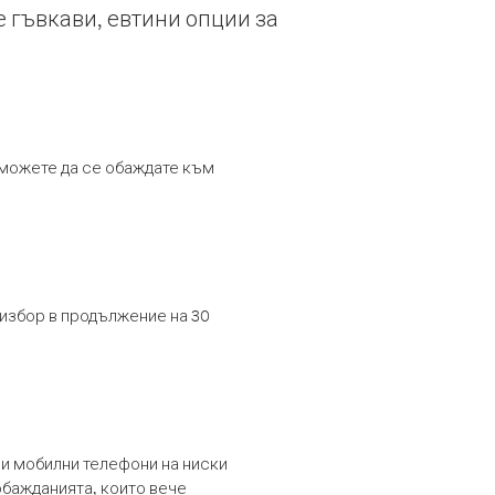
е гъвкави, евтини опции за
т можете да се обаждате към
 избор в продължение на 30
и мобилни телефони на ниски
обажданията, които вече