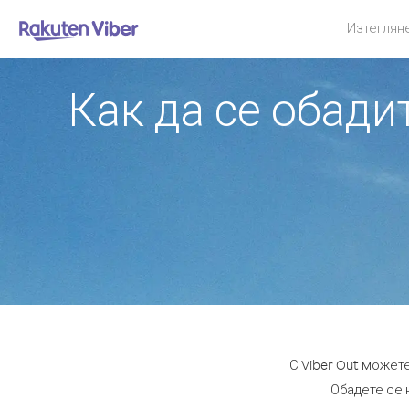
Изтеглян
Как да се обади
С Viber Out может
Обадете се н