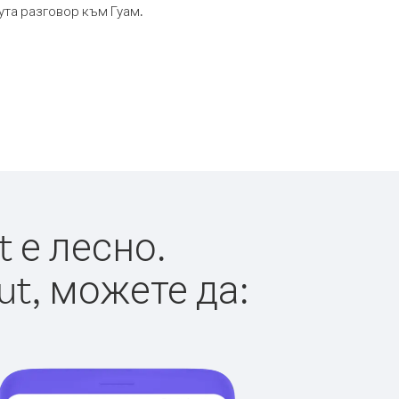
ута разговор към Гуам.
 е лесно.
ut, можете да: