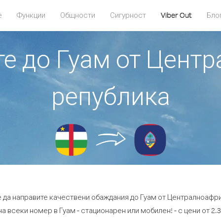
е
Функции
Общности
Сигурност
Viber Out
Бло
те до Гуам от Цен
република
е да направите качествени обаждания до Гуам от Централноафр
а всеки номер в Гуам - стационарен или мобилен! - с цени от 2.3