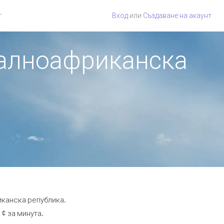
г
Вход
или
Създаване на акаунт
тралноафриканска
иканска република.
 ¢ за минута.