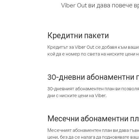
Viber Out ви дава повече 
Кредитни пакети
Кредитът за Viber Out се добавя към ваши
кой да е номер по света на ниските цени на
30-дневни абонаментни 
30-дневният абонаментен план ви позвол
дни с ниските цени на Viber.
Месечни абонаментни п
Месечният абонаментен план ви дава гъв
цени, без да се налага да подновявате ва