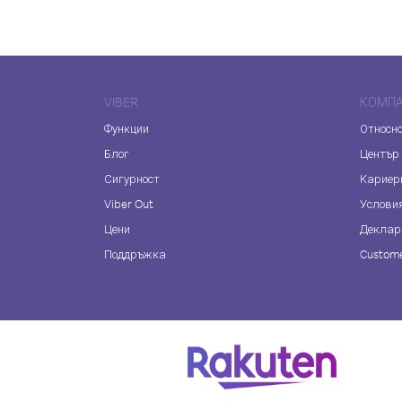
VIBER
КОМП
Функции
Относно
Блог
Център
Сигурност
Кариер
Viber Out
Услови
Цени
Деклар
Поддръжка
Custome