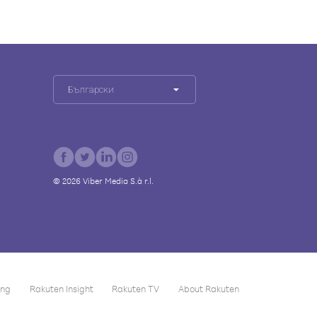
Български
©
2026
Viber Media S.à r.l.
ing
Rakuten Insight
Rakuten TV
About Rakuten