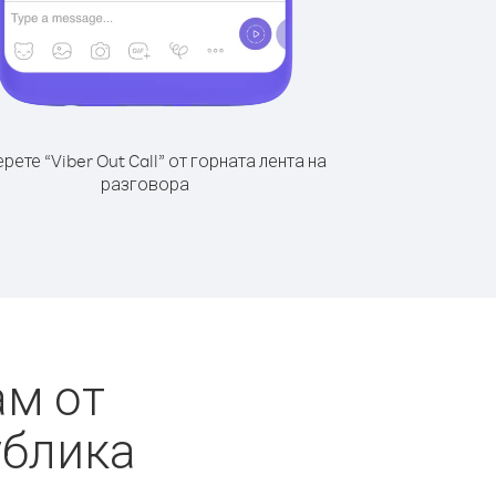
рете “Viber Out Call” от горната лента на
разговора
ам от
ублика