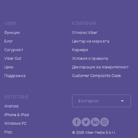
VIBER
КОМПАНИЯ
Функции
Относно Viber
Блог
Център на марката
Сигурност
Кариери
Viber Out
Условия и правила
Цени
Декларация за поверителност
Поддръжка
Customer Complaints Code
ИЗТЕГЛЯНЕ
Български
Android
iPhone & iPad
Windows PC
Mac
©
2026
Viber Media S.à r.l.