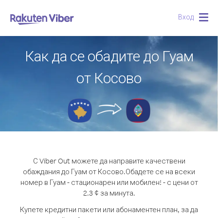
Вход
Togg
navig
Как да се обадите до Гуам
от Косово
С Viber Out можете да направите качествени
обаждания до Гуам от Косово.
Обадете се на всеки
номер в Гуам - стационарен или мобилен! - с цени от
2.3 ¢ за минута.
Купете кредитни пакети или абонаментен план, за да