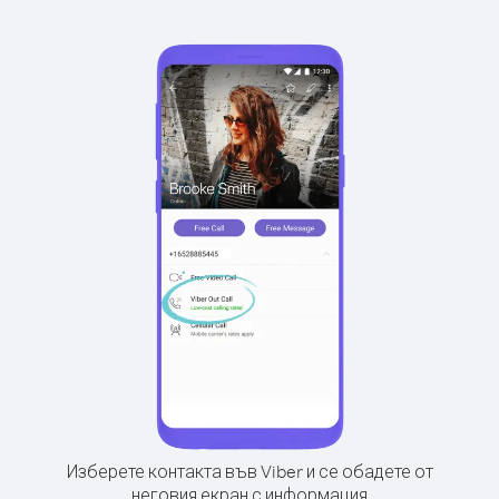
Изберете контакта във Viber и се обадете от
неговия екран с информация