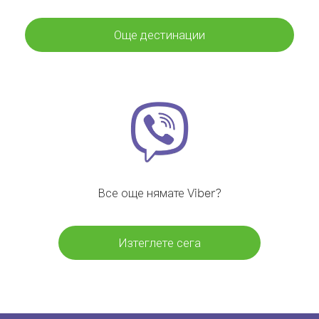
Още дестинации
Все още нямате Viber?
Изтеглете сега