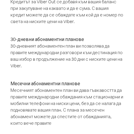
Кредитът за Viber Out се добавя към вашия баланс
при закупуване на каквато и да е сума. С вашия
кредит можете да се обаждате към кой да е номер по
света на ниските цени на Viber.
30-дневни абонаментни планове
30-дневният абонаментен план ви позволява да
правите международни разговори към дестинация по
ваш избор в продължение на 30 дни с ниските цени на
Viber.
Месечни абонаментни планове
Месечният абонаментен план ви дава гъвкавостта да
правите международни обаждания към стационарни и
мобилни телефони на ниски цени, без да се налага да
подновявате вашия план. С плана за месечен
абонамент можете да спестите от обажданията,
които вече правите