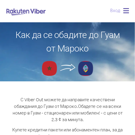
Вход
Togg
navig
Как да се обадите до Гуам
от Мароко
С Viber Out можете да направите качествени
обаждания до Гуам от Мароко.
Обадете се на всеки
номер в Гуам - стационарен или мобилен! - с цени от
2.3 ¢ за минута.
Купете кредитни пакети или абонаментен план, за да