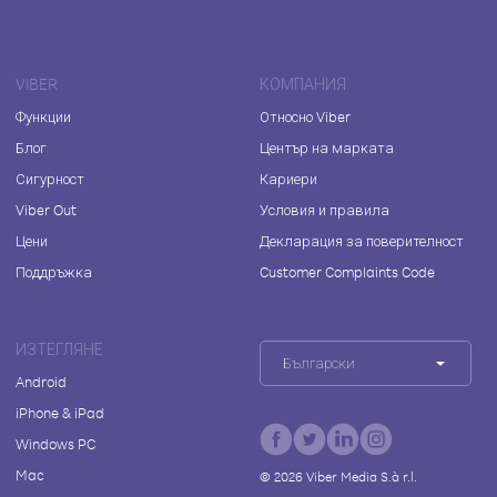
VIBER
КОМПАНИЯ
Функции
Относно Viber
Блог
Център на марката
Сигурност
Кариери
Viber Out
Условия и правила
Цени
Декларация за поверителност
Поддръжка
Customer Complaints Code
ИЗТЕГЛЯНЕ
Български
Android
iPhone & iPad
Windows PC
Mac
©
2026
Viber Media S.à r.l.