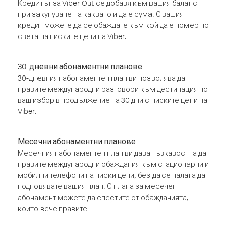
Кредитът за Viber Out се добавя към вашия баланс
при закупуване на каквато и да е сума. С вашия
кредит можете да се обаждате към кой да е номер по
света на ниските цени на Viber.
30-дневни абонаментни планове
30-дневният абонаментен план ви позволява да
правите международни разговори към дестинация по
ваш избор в продължение на 30 дни с ниските цени на
Viber.
Месечни абонаментни планове
Месечният абонаментен план ви дава гъвкавостта да
правите международни обаждания към стационарни и
мобилни телефони на ниски цени, без да се налага да
подновявате вашия план. С плана за месечен
абонамент можете да спестите от обажданията,
които вече правите