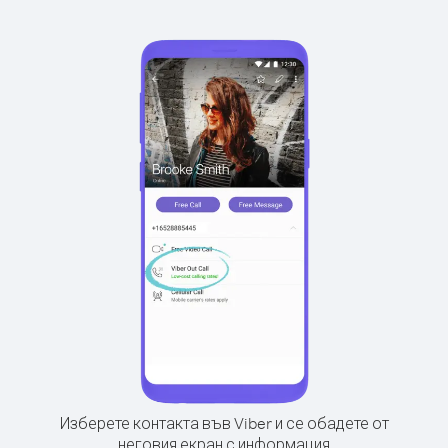
Изберете контакта във Viber и се обадете от
неговия екран с информация