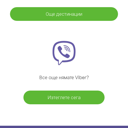
Още дестинации
Все още нямате Viber?
Изтеглете сега