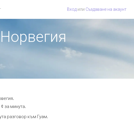
г
Вход
или
Създаване на акаунт
т Норвегия
рвегия.
 ¢ за минута.
ута разговор към Гуам.