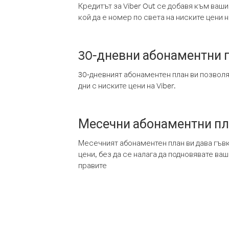
Кредитът за Viber Out се добавя към ваши
кой да е номер по света на ниските цени на
30-дневни абонаментни 
30-дневният абонаментен план ви позвол
дни с ниските цени на Viber.
Месечни абонаментни п
Месечният абонаментен план ви дава гъв
цени, без да се налага да подновявате ва
правите