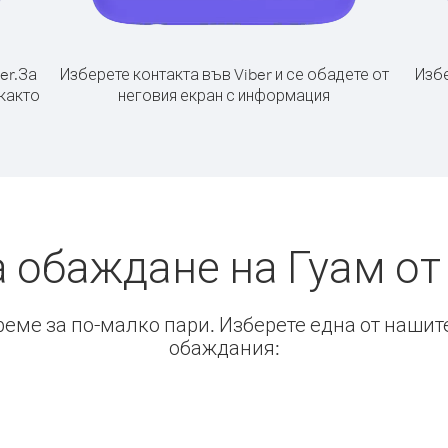
er.
За
Изберете контакта във Viber и се обадете от
Избе
 както
неговия екран с информация
а обаждане на Гуам от
време за по-малко пари. Изберете една от нашит
обаждания: