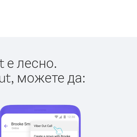
 е лесно.
ut, можете да: