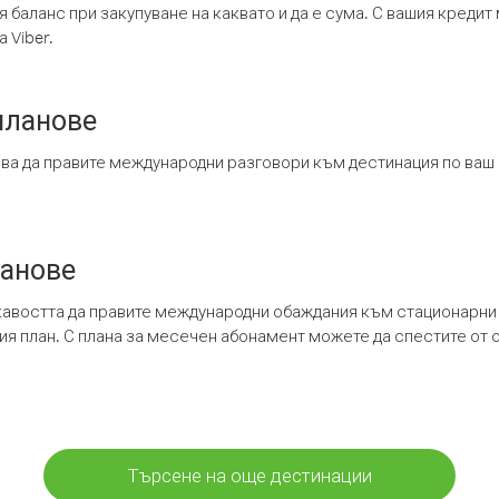
я баланс при закупуване на каквато и да е сума. С вашия креди
 Viber.
планове
ява да правите международни разговори към дестинация по ваш
ланове
кавостта да правите международни обаждания към стационарни 
шия план. С плана за месечен абонамент можете да спестите от 
Търсене на още дестинации