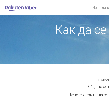
Изтеглян
Как да се
С Vibe
Обадете се н
Купете кредитни пакет