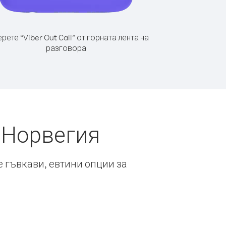
рете “Viber Out Call” от горната лента на
разговора
 Норвегия
е гъвкави, евтини опции за