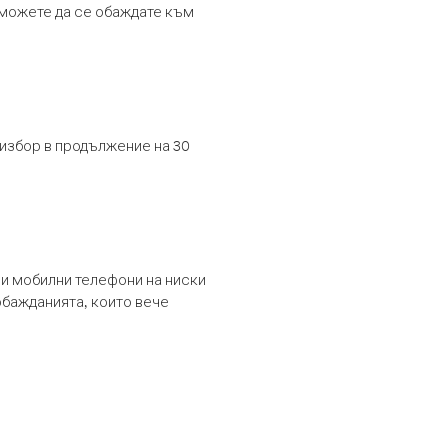
т можете да се обаждате към
 избор в продължение на 30
и мобилни телефони на ниски
обажданията, които вече