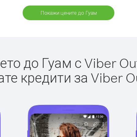
Покажи цените до Гуам
то до Гуам с Viber Out
те кредити за Viber O