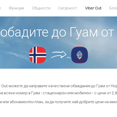
е
Функции
Общности
Сигурност
Viber Out
Бло
 обадите до Гуам о
r Out можете да направите качествени обаждания до Гуам от Но
а всеки номер в Гуам - стационарен или мобилен! - с цени от 2.9
и или абонаментен план, за да получите най-добрите цени на мин