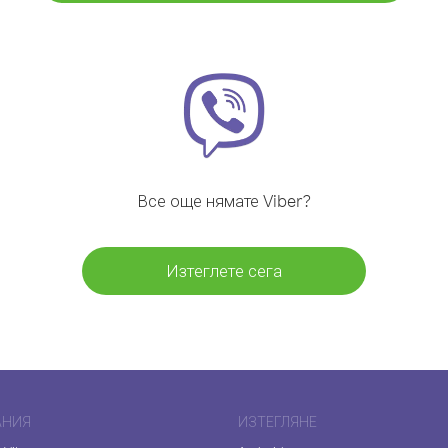
Все още нямате Viber?
Изтеглете сега
АНИЯ
ИЗТЕГЛЯНЕ