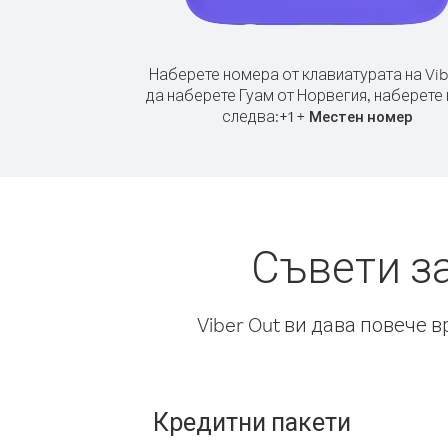
Наберете номера от клавиатурата на Vib
да наберете Гуам от Норвегия, наберете
следва:
+
+
1
Местен номер
Съвети з
Viber Out ви дава повече 
Кредитни пакети