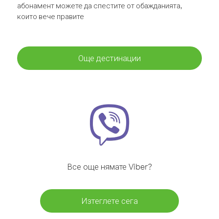
абонамент можете да спестите от обажданията,
които вече правите
Още дестинации
Все още нямате Viber?
Изтеглете сега