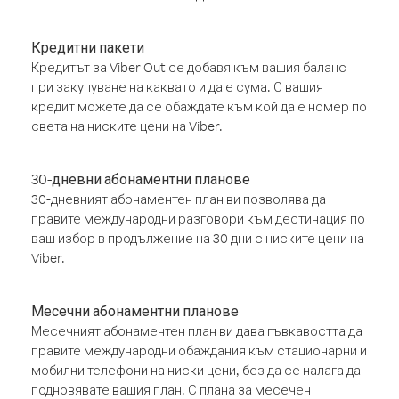
Кредитни пакети
Кредитът за Viber Out се добавя към вашия баланс
при закупуване на каквато и да е сума. С вашия
кредит можете да се обаждате към кой да е номер по
света на ниските цени на Viber.
30-дневни абонаментни планове
30-дневният абонаментен план ви позволява да
правите международни разговори към дестинация по
ваш избор в продължение на 30 дни с ниските цени на
Viber.
Месечни абонаментни планове
Месечният абонаментен план ви дава гъвкавостта да
правите международни обаждания към стационарни и
мобилни телефони на ниски цени, без да се налага да
подновявате вашия план. С плана за месечен