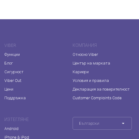
VIBER
КОМПАНИЯ
Функции
Относно Viber
Блог
Център на марката
Сигурност
Кариери
Viber Out
Условия и правила
Цени
Декларация за поверителност
Поддръжка
Customer Complaints Code
ИЗТЕГЛЯНЕ
Български
Android
iPhone & iPad