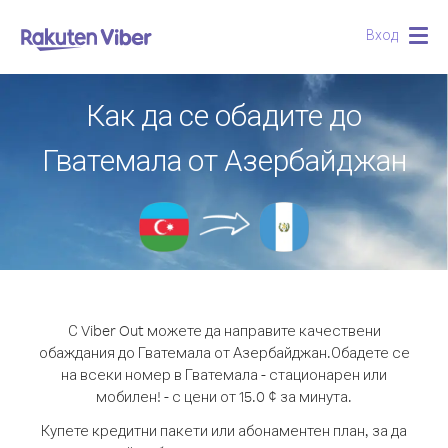
Вход
Togg
navig
Как да се обадите до
Гватемала от Азербайджан
С Viber Out можете да направите качествени
обаждания до Гватемала от Азербайджан.
Обадете се
на всеки номер в Гватемала - стационарен или
мобилен! - с цени от 15.0 ¢ за минута.
Купете кредитни пакети или абонаментен план, за да