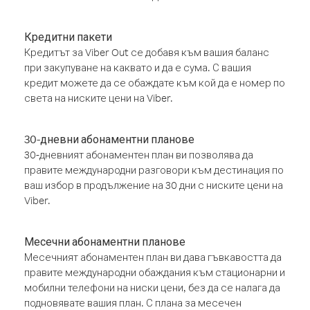
Кредитни пакети
Кредитът за Viber Out се добавя към вашия баланс
при закупуване на каквато и да е сума. С вашия
кредит можете да се обаждате към кой да е номер по
света на ниските цени на Viber.
30-дневни абонаментни планове
30-дневният абонаментен план ви позволява да
правите международни разговори към дестинация по
ваш избор в продължение на 30 дни с ниските цени на
Viber.
Месечни абонаментни планове
Месечният абонаментен план ви дава гъвкавостта да
правите международни обаждания към стационарни и
мобилни телефони на ниски цени, без да се налага да
подновявате вашия план. С плана за месечен