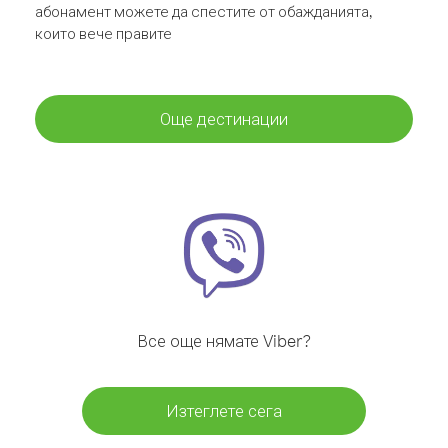
абонамент можете да спестите от обажданията,
които вече правите
Още дестинации
Все още нямате Viber?
Изтеглете сега