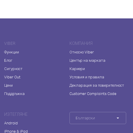
VIBER
КОМПАНИЯ
Функции
Относно Viber
Блог
Център на марката
Сигурност
Кариери
Viber Out
Условия и правила
Цени
Декларация за поверителност
Поддръжка
Customer Complaints Code
ИЗТЕГЛЯНЕ
Български
Android
iPhone & iPad