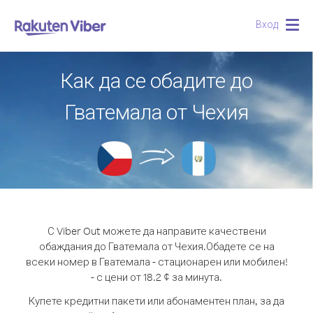
Вход
Togg
navig
Как да се обадите до
Гватемала от Чехия
С Viber Out можете да направите качествени
обаждания до Гватемала от Чехия.
Обадете се на
всеки номер в Гватемала - стационарен или мобилен!
- с цени от 18.2 ¢ за минута.
Купете кредитни пакети или абонаментен план, за да