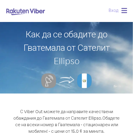
Вход
Togg
navig
Как да се обадите до
Гватемала от Сателит
Ellipso
С Viber Out можете да направите качествени
обаждания до Гватемала от Сателит Ellipso.
Обадете
се на всеки номер в Гватемала - стационарен или
мобилен! - с цени от 15.0 ¢ за минута.