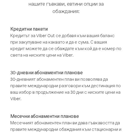
нашите гъвкави, евтини опции за
обаждания:
Кредитни пакети
Кредитът за Viber Out се добавя към вашия баланс
при закупуване на каквато и да е сума. С вашия
кредит можете да се обаждате към кой да е номер по
света на ниските цени на Viber.
30-дневни абонаментни планове
30-дневният абонаментен план ви позволява да
правите международни разговори към дестинация по
ваш избор в продължение на 30 дни с ниските цени на
Viber.
Месечни абонаментни планове
Месечният абонаментен план ви дава гъвкавостта да
правите международни обаждания към стационарни и