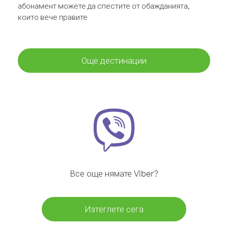
абонамент можете да спестите от обажданията,
които вече правите
Още дестинации
Все още нямате Viber?
Изтеглете сега