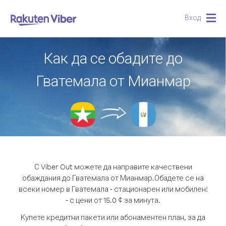
Вход
Togg
navig
Как да се обадите до
Гватемала от Мианмар
С Viber Out можете да направите качествени
обаждания до Гватемала от Мианмар.
Обадете се на
всеки номер в Гватемала - стационарен или мобилен!
- с цени от 15.0 ¢ за минута.
Купете кредитни пакети или абонаментен план, за да