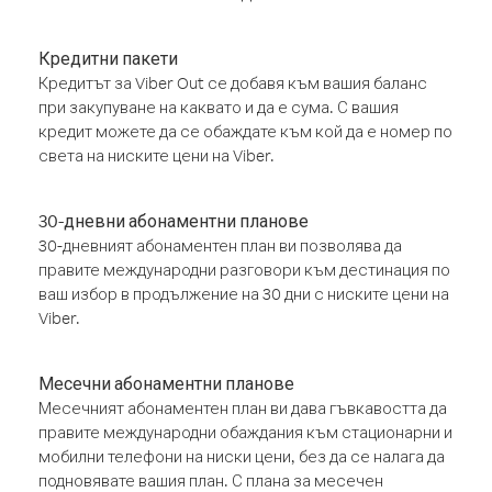
Кредитни пакети
Кредитът за Viber Out се добавя към вашия баланс
при закупуване на каквато и да е сума. С вашия
кредит можете да се обаждате към кой да е номер по
света на ниските цени на Viber.
30-дневни абонаментни планове
30-дневният абонаментен план ви позволява да
правите международни разговори към дестинация по
ваш избор в продължение на 30 дни с ниските цени на
Viber.
Месечни абонаментни планове
Месечният абонаментен план ви дава гъвкавостта да
правите международни обаждания към стационарни и
мобилни телефони на ниски цени, без да се налага да
подновявате вашия план. С плана за месечен