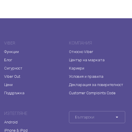
VIBER
КОМПАНИЯ
Функции
Относно Viber
Блог
Център на марката
Сигурност
Кариери
Viber Out
Условия и правила
Цени
Декларация за поверителност
Поддръжка
Customer Complaints Code
ИЗТЕГЛЯНЕ
Български
Android
iPhone & iPad