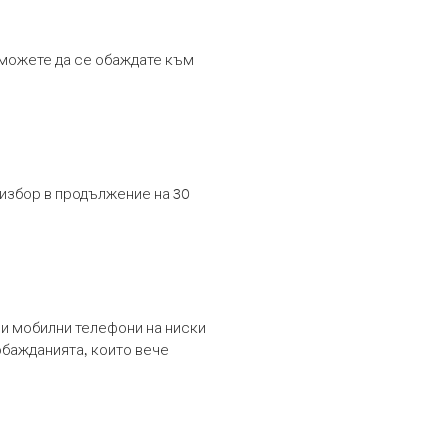
т можете да се обаждате към
 избор в продължение на 30
и мобилни телефони на ниски
обажданията, които вече