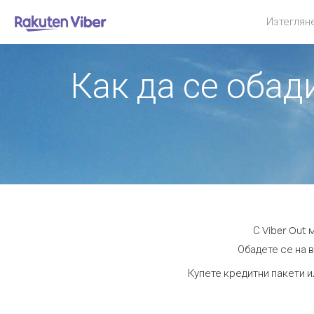
Изтеглян
Как да се обад
С Viber Out
Обадете се на в
Купете кредитни пакети и