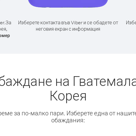
er.
За
Изберете контакта във Viber и се обадете от
Избе
ея,
неговия екран с информация
омер
обаждане на Гватемала
Корея
време за по-малко пари. Изберете една от нашит
обаждания: