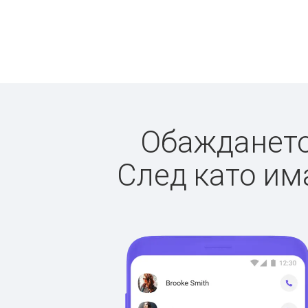
Обаждането 
След като има