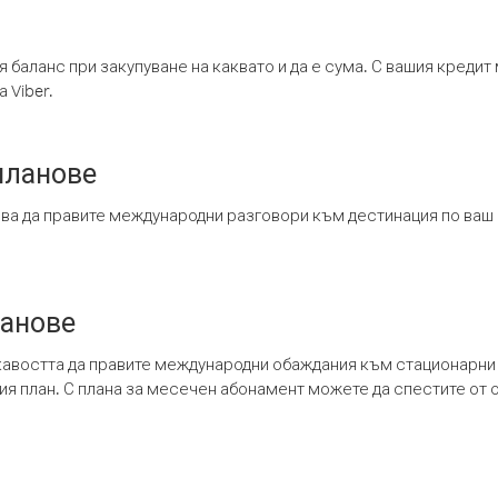
я баланс при закупуване на каквато и да е сума. С вашия креди
 Viber.
планове
ява да правите международни разговори към дестинация по ваш
ланове
кавостта да правите международни обаждания към стационарни 
шия план. С плана за месечен абонамент можете да спестите от 