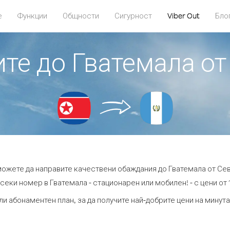
е
Функции
Общности
Сигурност
Viber Out
Бло
ите до Гватемала о
 можете да направите качествени обаждания до Гватемала от Се
секи номер в Гватемала - стационарен или мобилен! - с цени от 1
ли абонаментен план, за да получите най-добрите цени на минут