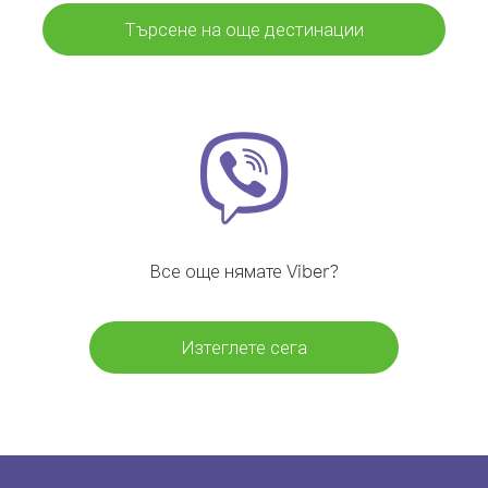
Търсене на още дестинации
Все още нямате Viber?
Изтеглете сега