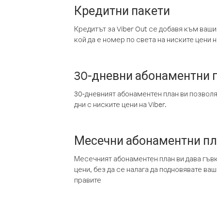
Кредитни пакети
Кредитът за Viber Out се добавя към ваши
кой да е номер по света на ниските цени на
30-дневни абонаментни 
30-дневният абонаментен план ви позвол
дни с ниските цени на Viber.
Месечни абонаментни п
Месечният абонаментен план ви дава гъв
цени, без да се налага да подновявате ва
правите