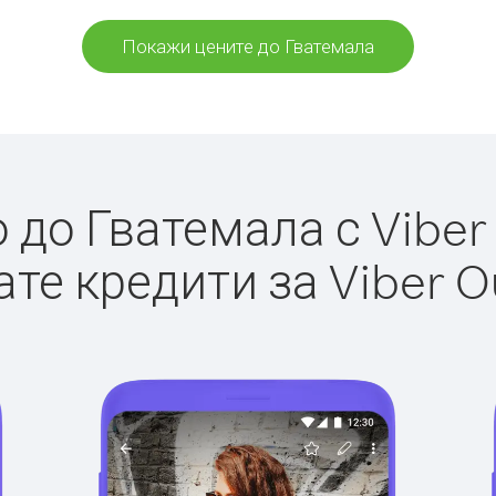
Покажи цените до Гватемала
до Гватемала с Viber 
те кредити за Viber O