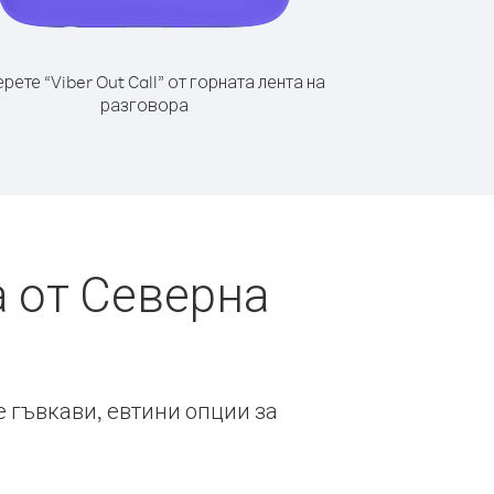
рете “Viber Out Call” от горната лента на
разговора
 от Северна
е гъвкави, евтини опции за