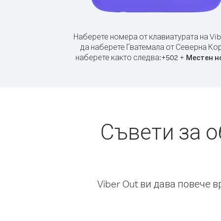
Наберете номера от клавиатурата на Vib
да наберете Гватемала от Северна Кор
наберете както следва:
+
+
502
Местен н
Съвети за 
Viber Out ви дава повече 