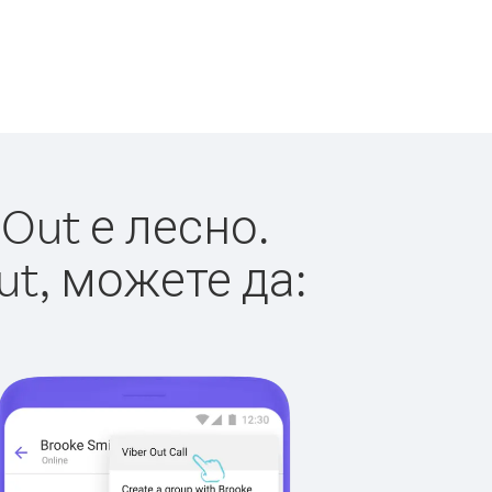
Out е лесно.
ut, можете да: