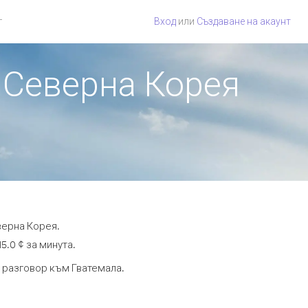
г
Вход
или
Създаване на акаунт
т Северна Корея
верна Корея.
5.0 ¢ за минута.
а разговор към Гватемала.