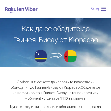
Вход
Togg
navig
Как да се обадите до
Гвинея-Бисау от Кюрасао
С Viber Out можете да направите качествени
обаждания до Гвинея-Бисау от Кюрасао.
Обадете се
на всеки номер в Гвинея-Бисау - стационарен или
мобилен! - с цени от $1.10 за минута.
Купете кредитни пакети или абонаментен план, за да