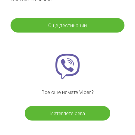
Още дестинации
Все още нямате Viber?
Изтеглете сега