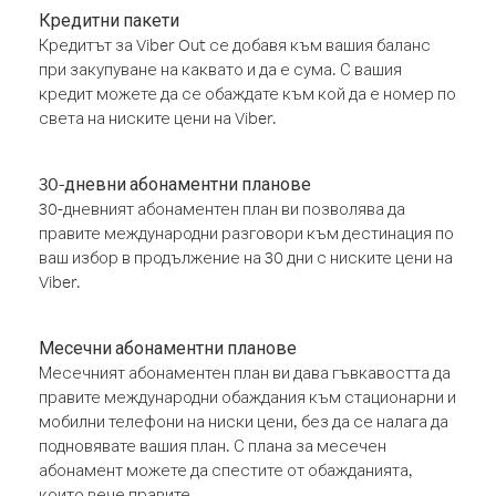
Кредитни пакети
Кредитът за Viber Out се добавя към вашия баланс
при закупуване на каквато и да е сума. С вашия
кредит можете да се обаждате към кой да е номер по
света на ниските цени на Viber.
30-дневни абонаментни планове
30-дневният абонаментен план ви позволява да
правите международни разговори към дестинация по
ваш избор в продължение на 30 дни с ниските цени на
Viber.
Месечни абонаментни планове
Месечният абонаментен план ви дава гъвкавостта да
правите международни обаждания към стационарни и
мобилни телефони на ниски цени, без да се налага да
подновявате вашия план. С плана за месечен
абонамент можете да спестите от обажданията,
които вече правите