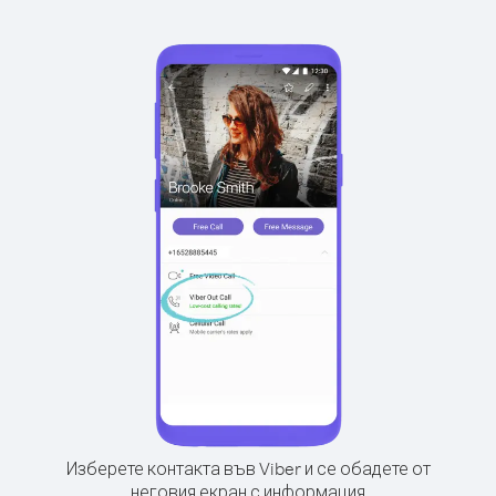
Изберете контакта във Viber и се обадете от
неговия екран с информация