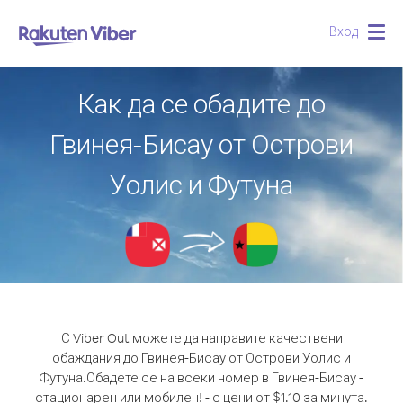
Вход
Togg
navig
Как да се обадите до
Гвинея-Бисау от Острови
Уолис и Футуна
С Viber Out можете да направите качествени
обаждания до Гвинея-Бисау от Острови Уолис и
Футуна.
Обадете се на всеки номер в Гвинея-Бисау -
стационарен или мобилен! - с цени от $1.10 за минута.