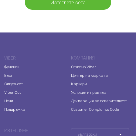
Изтеглете сега
VIBER
КОМПАНИЯ
Функции
Относно Viber
Блог
Център на марката
Сигурност
Кариери
Viber Out
Условия и правила
Цени
Декларация за поверителност
Поддръжка
Customer Complaints Code
ИЗТЕГЛЯНЕ
Български