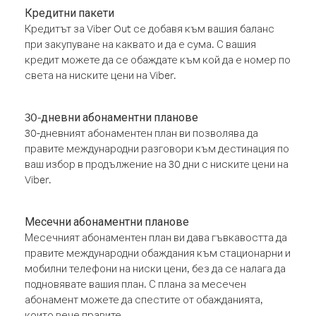
Кредитни пакети
Кредитът за Viber Out се добавя към вашия баланс
при закупуване на каквато и да е сума. С вашия
кредит можете да се обаждате към кой да е номер по
света на ниските цени на Viber.
30-дневни абонаментни планове
30-дневният абонаментен план ви позволява да
правите международни разговори към дестинация по
ваш избор в продължение на 30 дни с ниските цени на
Viber.
Месечни абонаментни планове
Месечният абонаментен план ви дава гъвкавостта да
правите международни обаждания към стационарни и
мобилни телефони на ниски цени, без да се налага да
подновявате вашия план. С плана за месечен
абонамент можете да спестите от обажданията,
които вече правите