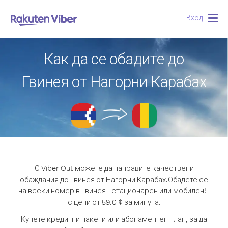
Вход
Togg
navig
Как да се обадите до
Гвинея от Нагорни Карабах
С Viber Out можете да направите качествени
обаждания до Гвинея от Нагорни Карабах.
Обадете се
на всеки номер в Гвинея - стационарен или мобилен! -
с цени от 59.0 ¢ за минута.
Купете кредитни пакети или абонаментен план, за да