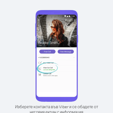
Изберете контакта във Viber и се обадете от
неговия екран с информация