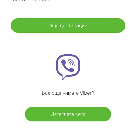
Още дестинации
Все още нямате Viber?
Изтеглете сега