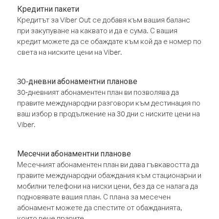
Кредитни пакети
Кредитът за Viber Out се добавя към вашия баланс
при закупуване на каквато и да е сума. С вашия
кредит можете да се обаждате към кой да е номер по
света на ниските цени на Viber.
30-дневни абонаментни планове
30-дневният абонаментен план ви позволява да
правите международни разговори към дестинация по
ваш избор в продължение на 30 дни с ниските цени на
Viber.
Месечни абонаментни планове
Месечният абонаментен план ви дава гъвкавостта да
правите международни обаждания към стационарни и
мобилни телефони на ниски цени, без да се налага да
подновявате вашия план. С плана за месечен
абонамент можете да спестите от обажданията,
които вече правите