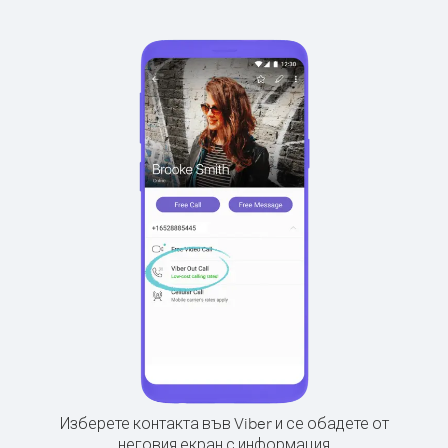
Изберете контакта във Viber и се обадете от
неговия екран с информация