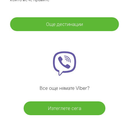
Още дестинации
Все още нямате Viber?
Изтеглете сега