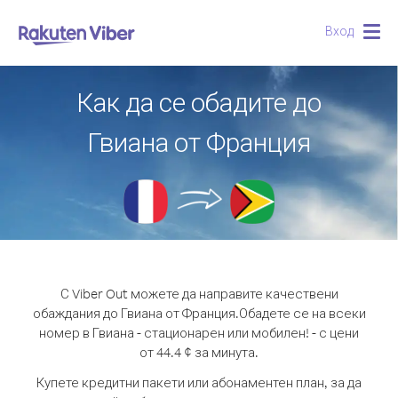
Вход
Togg
navig
Как да се обадите до
Гвиана от Франция
С Viber Out можете да направите качествени
обаждания до Гвиана от Франция.
Обадете се на всеки
номер в Гвиана - стационарен или мобилен! - с цени
от 44.4 ¢ за минута.
Купете кредитни пакети или абонаментен план, за да