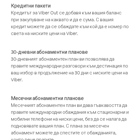
Кредитни пакети
Кредитът за Viber Out се добавя към вашия баланс
при закупуване на каквато и да е сума. С вашия
кредит можете да се обаждате към кой да е номер по
света на ниските цени на Viber.
30-дневни абонаментни планове
30-дневният абонаментен план ви позволява да
правите международни разговори към дестинация по
ваш избор в продължение на 30 дни с ниските цени на
Viber.
Месечни абонаментни планове
Месечният абонаментен план ви дава гъвкавостта да
правите международни обаждания към стационарни и
мобилни телефони на ниски цени, без да се налага да
подновявате вашия план. С плана за месечен
абонамент можете да спестите от обажданията,
които вече правите