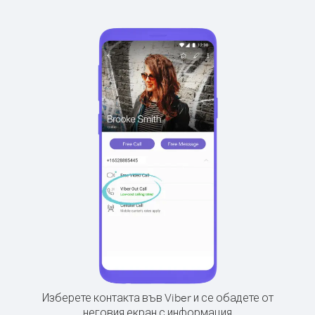
Изберете контакта във Viber и се обадете от
неговия екран с информация