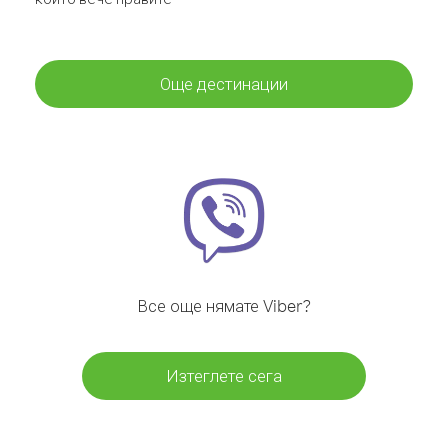
Още дестинации
Все още нямате Viber?
Изтеглете сега