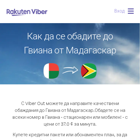
Вход
Togg
navig
Как да се обадите до
Гвиана от Мадагаскар
С Viber Out можете да направите качествени
обаждания до Гвиана от Мадагаскар.
Обадете се на
всеки номер в Гвиана - стационарен или мобилен! - с
цени от 37.0 ¢ за минута.
Купете кредитни пакети или абонаментен план, за да