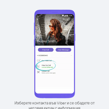
Изберете контакта във Viber и се обадете от
неговия екран с информация