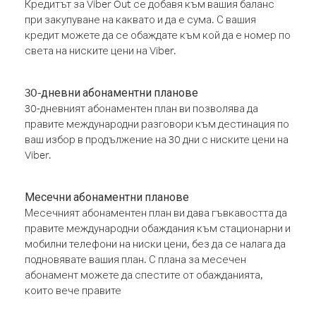
Кредитът за Viber Out се добавя към вашия баланс
при закупуване на каквато и да е сума. С вашия
кредит можете да се обаждате към кой да е номер по
света на ниските цени на Viber.
30-дневни абонаментни планове
30-дневният абонаментен план ви позволява да
правите международни разговори към дестинация по
ваш избор в продължение на 30 дни с ниските цени на
Viber.
Месечни абонаментни планове
Месечният абонаментен план ви дава гъвкавостта да
правите международни обаждания към стационарни и
мобилни телефони на ниски цени, без да се налага да
подновявате вашия план. С плана за месечен
абонамент можете да спестите от обажданията,
които вече правите