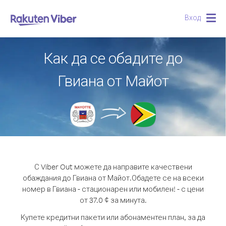
Вход
Togg
navig
Как да се обадите до
Гвиана от Майот
С Viber Out можете да направите качествени
обаждания до Гвиана от Майот.
Обадете се на всеки
номер в Гвиана - стационарен или мобилен! - с цени
от 37.0 ¢ за минута.
Купете кредитни пакети или абонаментен план, за да