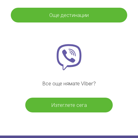
Още дестинации
Все още нямате Viber?
Изтеглете сега