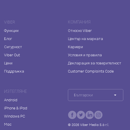
VIBER
КОМПАНИЯ
Функции
Относно Viber
Блог
Център на марката
Сигурност
Кариери
Viber Out
Условия и правила
Цени
Декларация за поверителност
Поддръжка
Customer Complaints Code
ИЗТЕГЛЯНЕ
Български
Android
iPhone & iPad
Windows PC
Mac
©
2026
Viber Media S.à r.l.