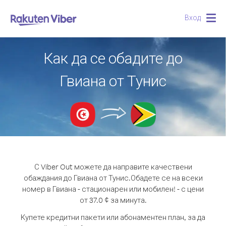
Вход
Togg
navig
Как да се обадите до
Гвиана от Тунис
С Viber Out можете да направите качествени
обаждания до Гвиана от Тунис.
Обадете се на всеки
номер в Гвиана - стационарен или мобилен! - с цени
от 37.0 ¢ за минута.
Купете кредитни пакети или абонаментен план, за да