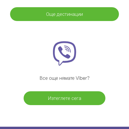
Още дестинации
Все още нямате Viber?
Изтеглете сега