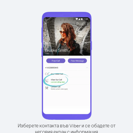
Изберете контакта във Viber и се обадете от
неговия екран с информация