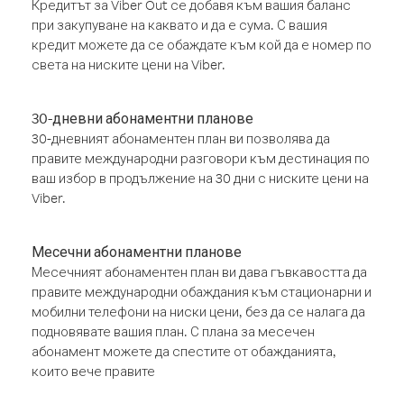
Кредитът за Viber Out се добавя към вашия баланс
при закупуване на каквато и да е сума. С вашия
кредит можете да се обаждате към кой да е номер по
света на ниските цени на Viber.
30-дневни абонаментни планове
30-дневният абонаментен план ви позволява да
правите международни разговори към дестинация по
ваш избор в продължение на 30 дни с ниските цени на
Viber.
Месечни абонаментни планове
Месечният абонаментен план ви дава гъвкавостта да
правите международни обаждания към стационарни и
мобилни телефони на ниски цени, без да се налага да
подновявате вашия план. С плана за месечен
абонамент можете да спестите от обажданията,
които вече правите