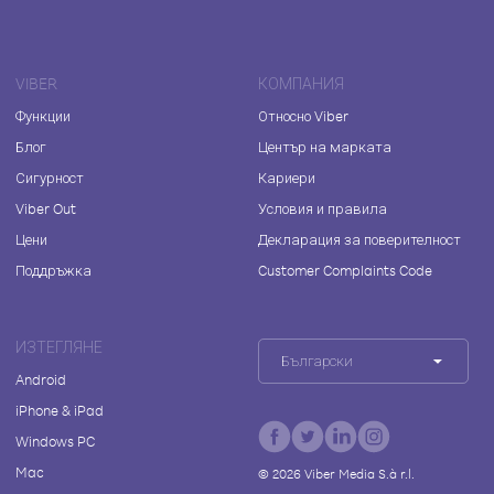
VIBER
КОМПАНИЯ
Функции
Относно Viber
Блог
Център на марката
Сигурност
Кариери
Viber Out
Условия и правила
Цени
Декларация за поверителност
Поддръжка
Customer Complaints Code
ИЗТЕГЛЯНЕ
Български
Android
iPhone & iPad
Windows PC
Mac
©
2026
Viber Media S.à r.l.