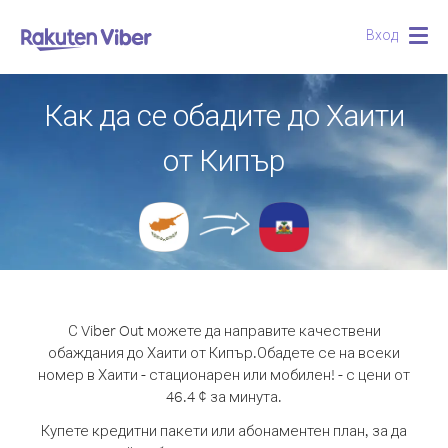
Вход
Togg
navig
Как да се обадите до Хаити
от Кипър
С Viber Out можете да направите качествени
обаждания до Хаити от Кипър.
Обадете се на всеки
номер в Хаити - стационарен или мобилен! - с цени от
46.4 ¢ за минута.
Купете кредитни пакети или абонаментен план, за да