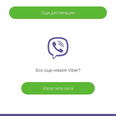
Още дестинации
Все още нямате Viber?
Изтеглете сега