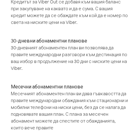
Кредитът за Viber Out се добавя към вашия баланс
при закупуване на каквато и да е сума. С вашия
кредит можете да се обаждате към кой да е номер по
света на ниските цени на Viber.
30-дневни абонаментни планове
30-дневният абонаментен план ви позволява да
правите международни разговори към дестинация по
ваш избор в продължение на 30 дни с ниските цени на
Viber.
Месечни абонаментни планове
Месечният абонаментен план ви дава гъвкавостта да
правите международни обаждания към стационарни и
мобилни телефони на ниски цени, без да се налага да
подновявате вашия план. С плана за месечен
абонамент можете да спестите от обажданията,
които вече правите