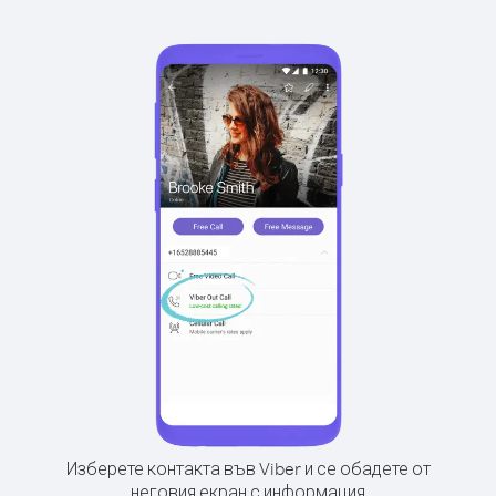
Изберете контакта във Viber и се обадете от
неговия екран с информация