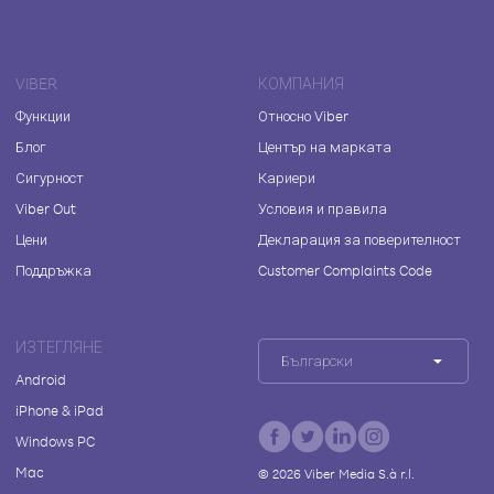
VIBER
КОМПАНИЯ
Функции
Относно Viber
Блог
Център на марката
Сигурност
Кариери
Viber Out
Условия и правила
Цени
Декларация за поверителност
Поддръжка
Customer Complaints Code
ИЗТЕГЛЯНЕ
Български
Android
iPhone & iPad
Windows PC
Mac
©
2026
Viber Media S.à r.l.