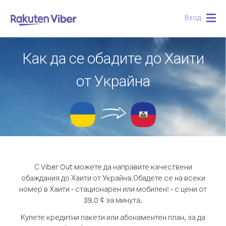
Вход
Togg
navig
Как да се обадите до Хаити
от Украйна
С Viber Out можете да направите качествени
обаждания до Хаити от Украйна.
Обадете се на всеки
номер в Хаити - стационарен или мобилен! - с цени от
39.0 ¢ за минута.
Купете кредитни пакети или абонаментен план, за да