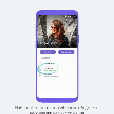
Изберете контакта във Viber и се обадете от
неговия екран с информация