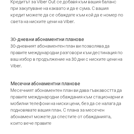
Кредитът за Viber Out се добавя към вашия баланс
при закупуване на каквато и да е сума. С вашия
кредит можете да се обаждате към кой да е номер по
света на ниските цени на Viber.
30-дневни абонаментни планове
30-дневният абонаментен план ви позволява да
правите международни разговори към дестинация по
ваш избор в продължение на 30 дни с ниските цени на
Viber.
Месечни абонаментни планове
Месечният абонаментен план ви дава гъвкавостта да
правите международни обаждания към стационарни и
мобилни телефони на ниски цени, без да се налага да
подновявате вашия план. С плана за месечен
абонамент можете да спестите от обажданията,
които вече правите