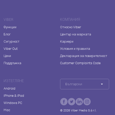
VIBER
КОМПАНИЯ
Функции
Относно Viber
Блог
Център на марката
Сигурност
Кариери
Viber Out
Условия и правила
Цени
Декларация за поверителност
Поддръжка
Customer Complaints Code
ИЗТЕГЛЯНЕ
Български
Android
iPhone & iPad
Windows PC
Mac
©
2026
Viber Media S.à r.l.