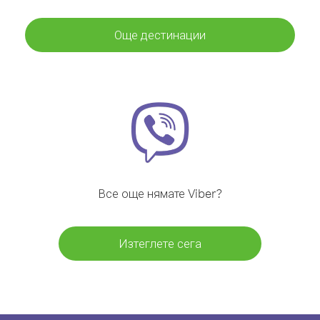
Още дестинации
Все още нямате Viber?
Изтеглете сега