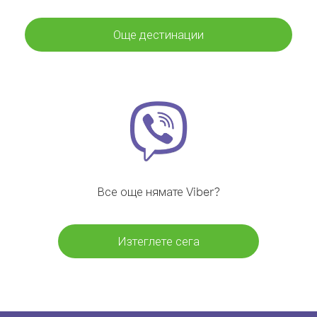
Още дестинации
Все още нямате Viber?
Изтеглете сега