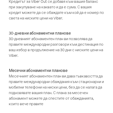
Кредитът за Viber Out се добавя към вашия баланс
при закупуване на каквато и да е сума. С вашия
кредит можете да се обаждате към кой да е номер по
света на ниските цени на Viber.
30-дневни абонаментни планове
30-дневният абонаментен план ви позволява да
правите международни разговори към дестинация по
ваш избор в продължение на 30 дни с ниските цени на
Viber.
Месечни абонаментни планове
Месечният абонаментен план ви дава гъвкавостта да
правите международни обаждания към стационарни и
мобилни телефони на ниски цени, без да се налага да
подновявате вашия план. С плана за месечен
абонамент можете да спестите от обажданията,
които вече правите