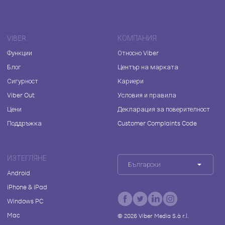
VIBER
КОМПАНИЯ
Функции
Относно Viber
Блог
Център на марката
Сигурност
Кариери
Viber Out
Условия и правила
Цени
Декларация за поверителност
Поддръжка
Customer Complaints Code
ИЗТЕГЛЯНЕ
Български
Android
iPhone & iPad
Windows PC
Mac
©
2026
Viber Media S.à r.l.