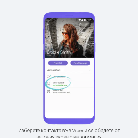
Изберете контакта във Viber и се обадете от
неговия екран с информация