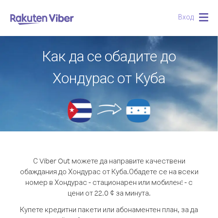
Вход
Togg
navig
Как да се обадите до
Хондурас от Куба
С Viber Out можете да направите качествени
обаждания до Хондурас от Куба.
Обадете се на всеки
номер в Хондурас - стационарен или мобилен! - с
цени от 22.0 ¢ за минута.
Купете кредитни пакети или абонаментен план, за да