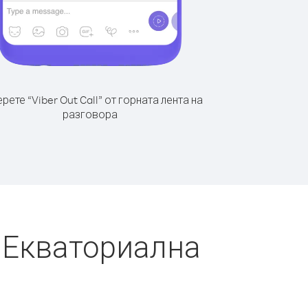
рете “Viber Out Call” от горната лента на
разговора
т Екваториална