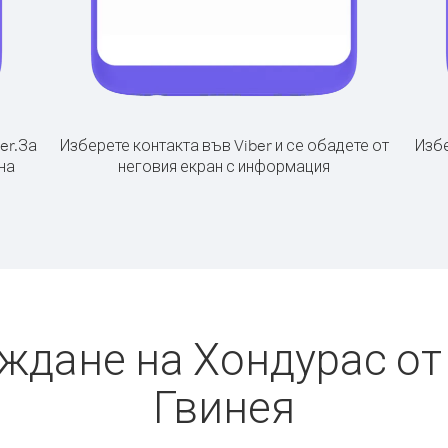
er.
За
Изберете контакта във Viber и се обадете от
Избе
на
неговия екран с информация
ждане на Хондурас о
Гвинея