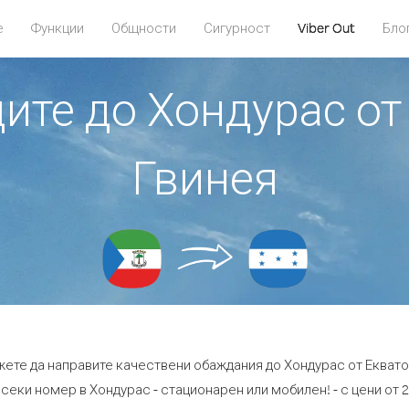
е
Функции
Общности
Сигурност
Viber Out
Бло
дите до Хондурас о
Гвинея
ожете да направите качествени обаждания до Хондурас от Еквато
секи номер в Хондурас - стационарен или мобилен! - с цени от 2