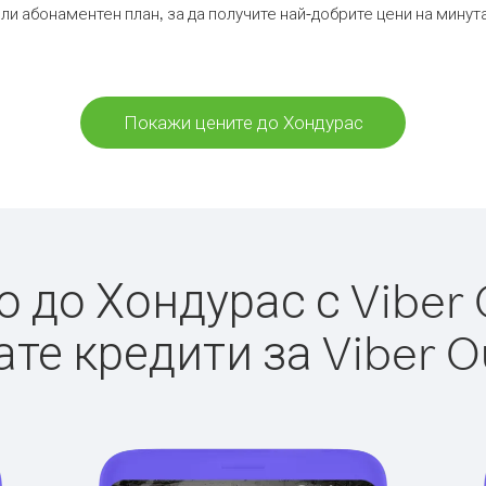
ли абонаментен план, за да получите най-добрите цени на мину
Покажи цените до Хондурас
 до Хондурас с Viber O
те кредити за Viber O