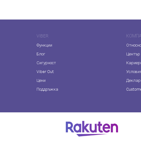
VIBER
КОМП
Функции
Относно
Блог
Център
Сигурност
Кариер
Viber Out
Услови
Цени
Деклар
Поддръжка
Custome