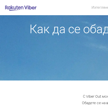
Изтеглян
Как да се оба
С Viber Out м
Обадете се на в