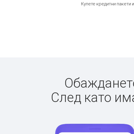
Купете кредитни пакети и
Обаждането
След като има