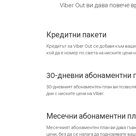
Viber Out ви дава повече 
Кредитни пакети
Кредитът за Viber Out се добавя към ваши
кой да е номер по света на ниските цени на
30-дневни абонаментни 
30-дневният абонаментен план ви позвол
дни с ниските цени на Viber.
Месечни абонаментни п
Месечният абонаментен план ви дава гъв
цени, без да се налага да подновявате ва