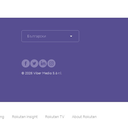
Български
©
2026
Viber Media S.à r.l.
ing
Rakuten Insight
Rakuten TV
About Rakuten