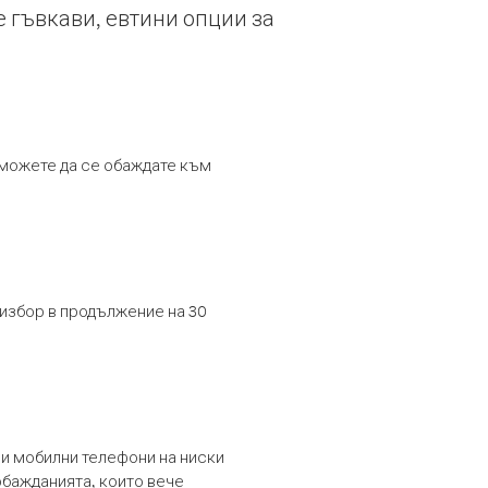
е гъвкави, евтини опции за
т можете да се обаждате към
 избор в продължение на 30
и мобилни телефони на ниски
обажданията, които вече