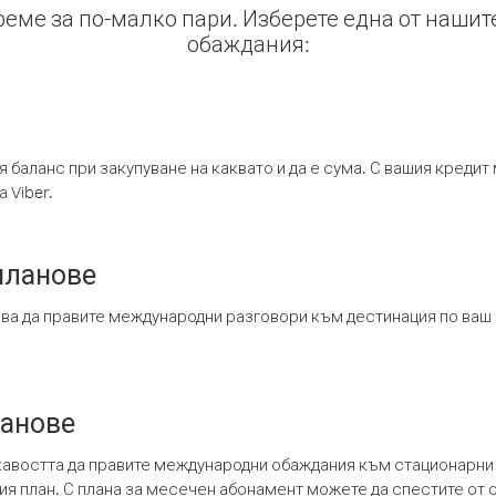
време за по-малко пари. Изберете една от нашит
обаждания:
я баланс при закупуване на каквато и да е сума. С вашия креди
 Viber.
планове
ява да правите международни разговори към дестинация по ваш
ланове
кавостта да правите международни обаждания към стационарни 
шия план. С плана за месечен абонамент можете да спестите от 