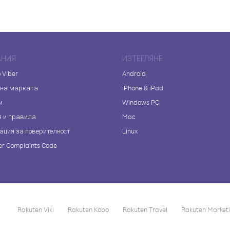
АНИЯ
ИЗТЕГЛЯНЕ
 Viber
Android
 на марката
iPhone & iPad
и
Windows PC
я и правила
Mac
ация за поверителност
Linux
r Complaints Code
Rakuten Viki
Rakuten Kobo
Rakuten Travel
Rakuten Market