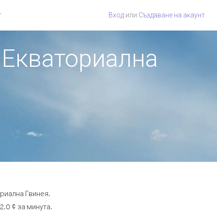
г
Вход
или
Създаване на акаунт
т Екваториална
риална Гвинея.
2.0 ¢ за минута.