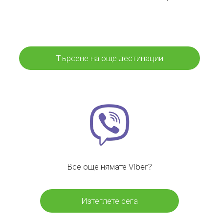
Търсене на още дестинации
Все още нямате Viber?
Изтеглете сега