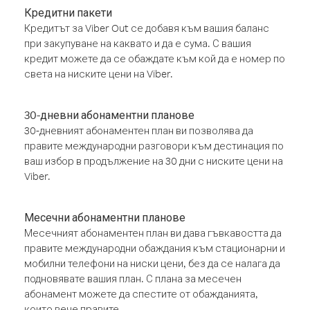
Кредитни пакети
Кредитът за Viber Out се добавя към вашия баланс
при закупуване на каквато и да е сума. С вашия
кредит можете да се обаждате към кой да е номер по
света на ниските цени на Viber.
30-дневни абонаментни планове
30-дневният абонаментен план ви позволява да
правите международни разговори към дестинация по
ваш избор в продължение на 30 дни с ниските цени на
Viber.
Месечни абонаментни планове
Месечният абонаментен план ви дава гъвкавостта да
правите международни обаждания към стационарни и
мобилни телефони на ниски цени, без да се налага да
подновявате вашия план. С плана за месечен
абонамент можете да спестите от обажданията,
които вече правите