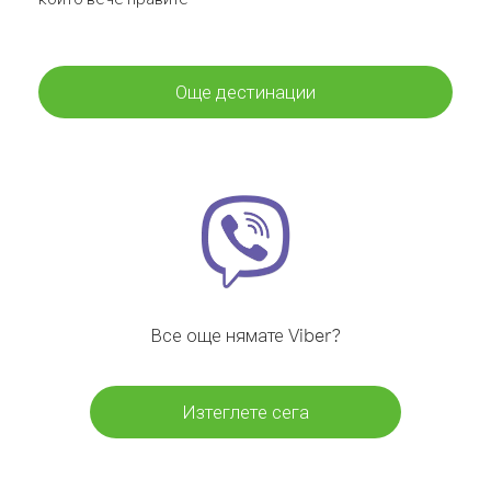
Още дестинации
Все още нямате Viber?
Изтеглете сега