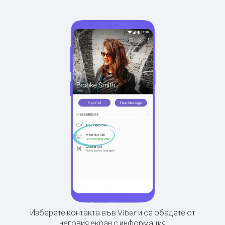
Изберете контакта във Viber и се обадете от
неговия екран с информация