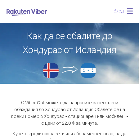
Вход
Togg
navig
Как да се обадите до
Хондурас от Исландия
С Viber Out можете да направите качествени
обаждания до Хондурас от Исландия.
Обадете се на
всеки номер в Хондурас - стационарен или мобилен! -
с цени от 22.0 ¢ за минута.
Купете кредитни пакети или абонаментен план, за да