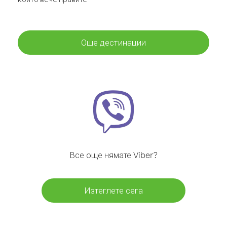
Още дестинации
Все още нямате Viber?
Изтеглете сега