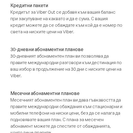
Кредитни пакети
Кредитът за Viber Out се добавя към вашия баланс
при закупуване на каквато и да е сума. С вашия
кредит можете да се обаждате към кой да е номер по
света на ниските цени на Viber.
30-дневни абонаментни планове
30-дневният абонаментен план ви позволява да
правите международни разговори към дестинация по
ваш избор в продължение на 30 дни с ниските цени на
Viber.
Месечни абонаментни планове
Месечният абонаментен план ви дава гъвкавостта да
правите международни обаждания към стационарни и
мобилни телефони на ниски цени, без да се налага да
подновявате вашия план. С плана за месечен
абонамент можете да спестите от обажданията,
които вече правите