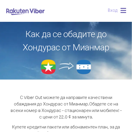
Вход
Togg
navig
Как да се обадите до
Хондурас от Мианмар
С Viber Out можете да направите качествени
обаждания до Хондурас от Мианмар.
Обадете се на
всеки номер в Хондурас - стационарен или мобилен! -
с цени от 22.0 ¢ за минута.
Купете кредитни пакети или абонаментен план, за да