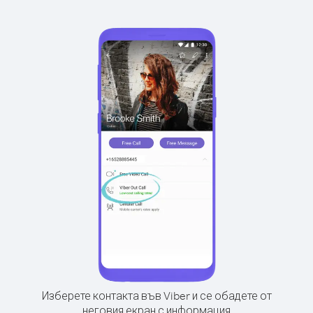
Изберете контакта във Viber и се обадете от
неговия екран с информация