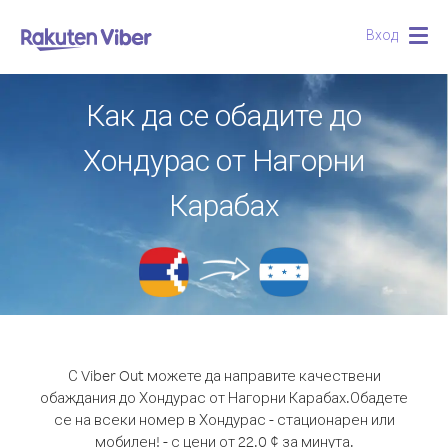
Вход
Togg
navig
Как да се обадите до
Хондурас от Нагорни
Карабах
С Viber Out можете да направите качествени
обаждания до Хондурас от Нагорни Карабах.
Обадете
се на всеки номер в Хондурас - стационарен или
мобилен! - с цени от 22.0 ¢ за минута.