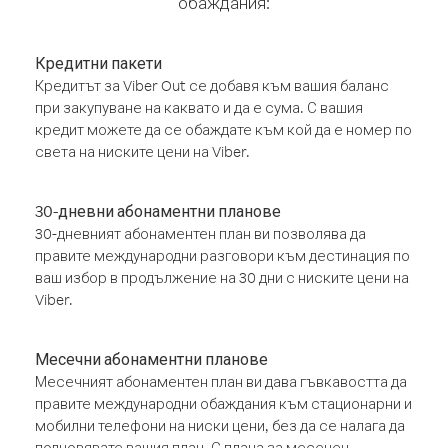
обаждания:
Кредитни пакети
Кредитът за Viber Out се добавя към вашия баланс
при закупуване на каквато и да е сума. С вашия
кредит можете да се обаждате към кой да е номер по
света на ниските цени на Viber.
30-дневни абонаментни планове
30-дневният абонаментен план ви позволява да
правите международни разговори към дестинация по
ваш избор в продължение на 30 дни с ниските цени на
Viber.
Месечни абонаментни планове
Месечният абонаментен план ви дава гъвкавостта да
правите международни обаждания към стационарни и
мобилни телефони на ниски цени, без да се налага да
подновявате вашия план. С плана за месечен