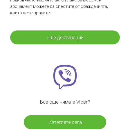
абонамент можете да спестите от обажданията,
които вече правите
Още дестинации
Все още нямате Viber?
Изтеглете сега