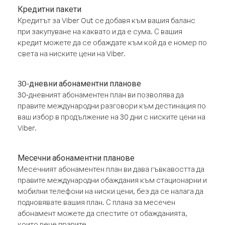
Кредитни пакети
Кредитът за Viber Out се добавя към вашия баланс
при закупуване на каквато и да е сума. С вашия
кредит можете да се обаждате към кой да е номер по
света на ниските цени на Viber.
30-дневни абонаментни планове
30-дневният абонаментен план ви позволява да
правите международни разговори към дестинация по
ваш избор в продължение на 30 дни с ниските цени на
Viber.
Месечни абонаментни планове
Месечният абонаментен план ви дава гъвкавостта да
правите международни обаждания към стационарни и
мобилни телефони на ниски цени, без да се налага да
подновявате вашия план. С плана за месечен
абонамент можете да спестите от обажданията,
които вече правите