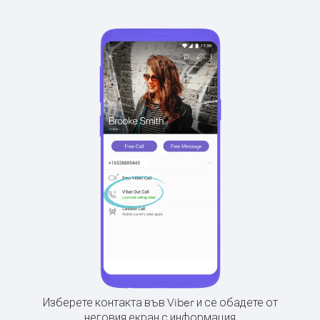
Изберете контакта във Viber и се обадете от
неговия екран с информация