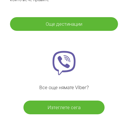
Още дестинации
Все още нямате Viber?
Изтеглете сега