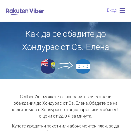
Вход
Togg
navig
Как да се обадите до
Хондурас от Св. Елена
С Viber Out можете да направите качествени
обаждания до Хондурас от Св. Елена.
Обадете се на
всеки номер в Хондурас - стационарен или мобилен! -
с цени от 22.0 ¢ за минута.
Купете кредитни пакети или абонаментен план, за да