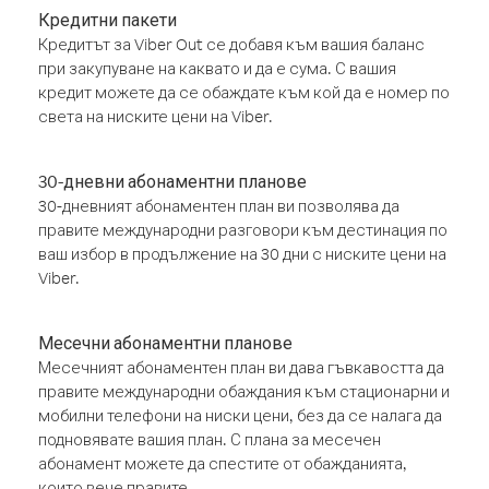
Кредитни пакети
Кредитът за Viber Out се добавя към вашия баланс
при закупуване на каквато и да е сума. С вашия
кредит можете да се обаждате към кой да е номер по
света на ниските цени на Viber.
30-дневни абонаментни планове
30-дневният абонаментен план ви позволява да
правите международни разговори към дестинация по
ваш избор в продължение на 30 дни с ниските цени на
Viber.
Месечни абонаментни планове
Месечният абонаментен план ви дава гъвкавостта да
правите международни обаждания към стационарни и
мобилни телефони на ниски цени, без да се налага да
подновявате вашия план. С плана за месечен
абонамент можете да спестите от обажданията,
които вече правите