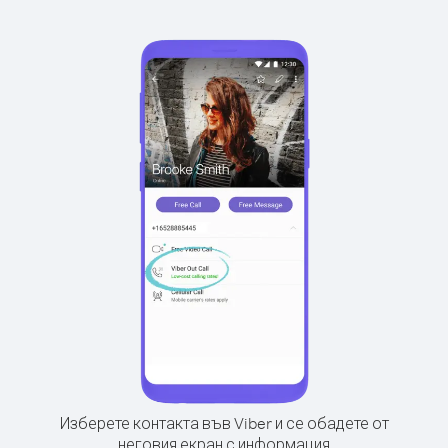
Изберете контакта във Viber и се обадете от
неговия екран с информация