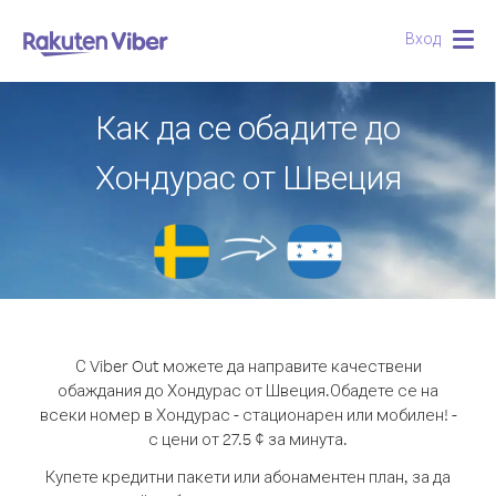
Вход
Togg
navig
Как да се обадите до
Хондурас от Швеция
С Viber Out можете да направите качествени
обаждания до Хондурас от Швеция.
Обадете се на
всеки номер в Хондурас - стационарен или мобилен! -
с цени от 27.5 ¢ за минута.
Купете кредитни пакети или абонаментен план, за да