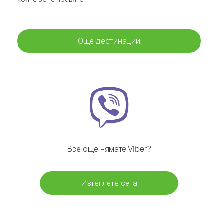
Още дестинации
Все още нямате Viber?
Изтеглете сега