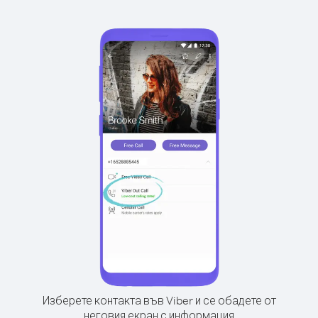
Изберете контакта във Viber и се обадете от
неговия екран с информация