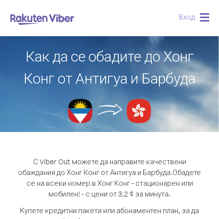
Вход
Togg
navig
Как да се обадите до Хонг
Конг от Антигуа и Барбуда
С Viber Out можете да направите качествени
обаждания до Хонг Конг от Антигуа и Барбуда.
Обадете
се на всеки номер в Хонг Конг - стационарен или
мобилен! - с цени от 3.2 ¢ за минута.
Купете кредитни пакети или абонаментен план, за да