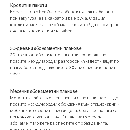
Кредитни пакети
Кредитът за Viber Out се добавя към вашия баланс
при закупуване на каквато и да е сума. С вашия
кредит можете да се обаждате към кой да е номер по
света на ниските цени на Viber.
30-дневни абонаментни планове
30-дневният абонаментен план ви позволява да
правите международни разговори към дестинация по
ваш избор в продължение на 30 дни с ниските цени на
Viber.
Месечни абонаментни планове
Месечният абонаментен план ви дава гъвкавостта да
правите международни обаждания към стационарни и
мобилни телефони на ниски цени, без да се налага да
подновявате вашия план. С плана за месечен
абонамент можете да спестите от обажданията,
които вече правите