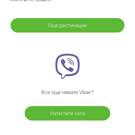
Още дестинации
Все още нямате Viber?
Изтеглете сега